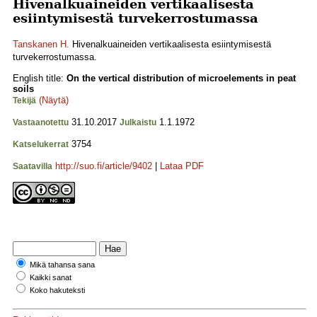
Hivenalkuaineiden vertikaalisesta
esiintymisestä turvekerrostumassa
Tanskanen H.
Hivenalkuaineiden vertikaalisesta esiintymisestä
turvekerrostumassa.
English title:
On the vertical distribution of microelements in peat
soils
(Näytä)
Tekijä
31.10.2017
1.1.1972
Vastaanotettu
Julkaistu
3754
Katselukerrat
http://suo.fi/article/9402
|
Lataa PDF
Saatavilla
Mikä tahansa sana
Kaikki sanat
Koko hakuteksti