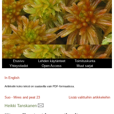
Etusivu
Lehden käytänteet
Toimituskunta
Yhteystiedot
Open Access
Muut sarjat
In English
Artikkelin koko teksti on saatavilla vain PDF-formaatissa.
Suo - Mires and peat
23
Lisää valittuihin artikkeleihin
Heikki Tanskanen