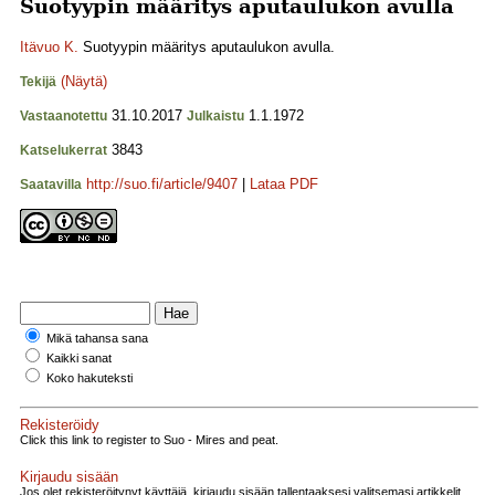
Suotyypin määritys aputaulukon avulla
Itävuo K.
Suotyypin määritys aputaulukon avulla.
(Näytä)
Tekijä
31.10.2017
1.1.1972
Vastaanotettu
Julkaistu
3843
Katselukerrat
http://suo.fi/article/9407
|
Lataa PDF
Saatavilla
Mikä tahansa sana
Kaikki sanat
Koko hakuteksti
Rekisteröidy
Click this link to register to Suo - Mires and peat.
Kirjaudu sisään
Jos olet rekisteröitynyt käyttäjä, kirjaudu sisään tallentaaksesi valitsemasi artikkelit