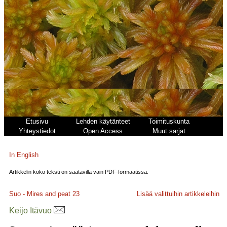
Etusivu
Lehden käytänteet
Toimituskunta
Yhteystiedot
Open Access
Muut sarjat
In English
Artikkelin koko teksti on saatavilla vain PDF-formaatissa.
Suo - Mires and peat
23
Lisää valittuihin artikkeleihin
Keijo Itävuo