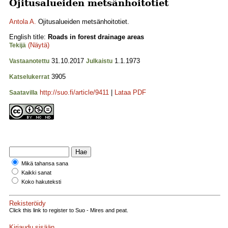
Ojitusalueiden metsänhoitotiet
Antola A.
Ojitusalueiden metsänhoitotiet.
English title:
Roads in forest drainage areas
(Näytä)
Tekijä
31.10.2017
1.1.1973
Vastaanotettu
Julkaistu
3905
Katselukerrat
http://suo.fi/article/9411
|
Lataa PDF
Saatavilla
Mikä tahansa sana
Kaikki sanat
Koko hakuteksti
Rekisteröidy
Click this link to register to Suo - Mires and peat.
Kirjaudu sisään