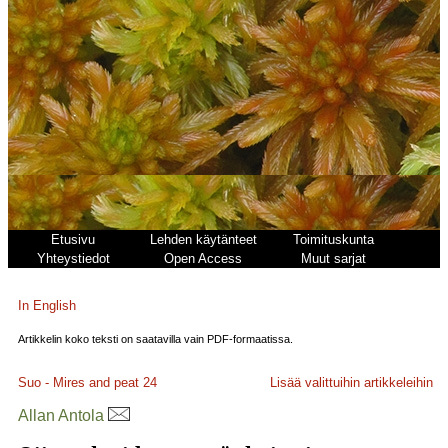
Etusivu
Lehden käytänteet
Toimituskunta
Yhteystiedot
Open Access
Muut sarjat
In English
Artikkelin koko teksti on saatavilla vain PDF-formaatissa.
Suo - Mires and peat
24
Lisää valittuihin artikkeleihin
Allan Antola