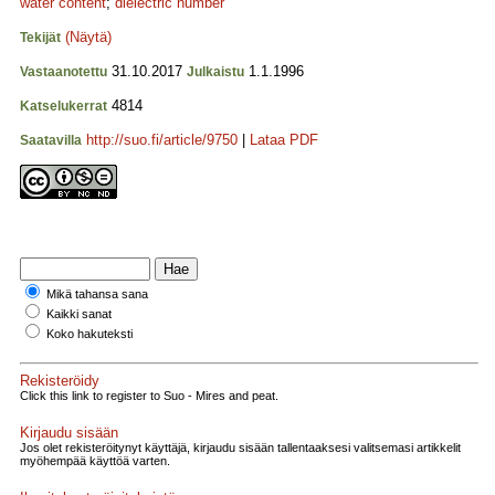
water content
;
dielectric number
(Näytä)
Tekijät
31.10.2017
1.1.1996
Vastaanotettu
Julkaistu
4814
Katselukerrat
http://suo.fi/article/9750
|
Lataa PDF
Saatavilla
Mikä tahansa sana
Kaikki sanat
Koko hakuteksti
Rekisteröidy
Click this link to register to Suo - Mires and peat.
Kirjaudu sisään
Jos olet rekisteröitynyt käyttäjä, kirjaudu sisään tallentaaksesi valitsemasi artikkelit
myöhempää käyttöä varten.