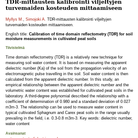
TDR-mittausten kalibrointi viljeltyjen
turvemaiden kosteuden mittaamiseen
Myllys M.
,
Simojoki A.
TDR-mittausten kalibrointi viljeltyjen
turvemaiden kosteuden mittaamiseen.
English title:
Calibration of time domain reflectometry (TDR) for soil
moisture measurements in cultivated peat soils
Tiivistelmä
Time domain reflectometry (TDR) is a relatively new technique for
measuring soil water content. It is based on measuring the apparent
dielectric number (Ka) of the soil from the propagation velocity of an
electromagnetic pulse travelling in the soil. Soil water content is then
calculated from the apparent dielectric number. In this study, an
empirical relationship between the apparent dielectric number and the
volumetric water content was established for cultivated peat soils in the
laboratory. A third-degree polynomial described the relationship with a
coefficient of determination of 0.980 and a standard deviation of 0.027
m3m-3. The relationship can be used to measure water content in
typical cultivated Sphagnum and Carex peat soils in the range usually
prevailing in the field, i.e. 0.3-0.8 m3m-3. Key words: dielectric number,
water content
Avainsanat