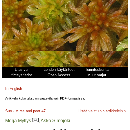
Etusivu
Lehden käytänteet
Toimituskunta
Yhteystiedot
Open Access
Muut sarjat
In English
Artikkelin koko teksti on saatavilla vain PDF-formaatissa.
Suo - Mires and peat
47
Lisää valittuihin artikkeleihin
Merja Myllys
, Asko Simojoki