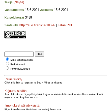
(Näytä)
Tekijä
15.6.2021
15.6.2021
Vastaanotettu
Julkaistu
3499
Katselukerrat
http://suo.fi/article/10596
|
Lataa PDF
Saatavilla
Mikä tahansa sana
Kaikki sanat
Koko hakuteksti
Rekisteröidy
Click this link to register to Suo - Mires and peat.
Kirjaudu sisään
Jos olet rekisteröitynyt käyttäjä, kirjaudu sisään tallentaaksesi valitsemasi artikkelit
myöhempää käyttöä varten.
Ilmoitukset päivityksistä
Kirjautumalla saat tiedotteet uudesta julkaisusta