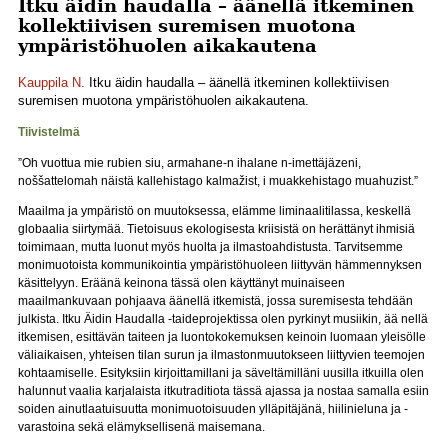
Itku äidin haudalla – äänellä itkeminen
kollektiivisen suremisen muotona
ympäristöhuolen aikakautena
Kauppila N.
Itku äidin haudalla – äänellä itkeminen kollektiivisen
suremisen muotona ympäristöhuolen aikakautena.
Tiivistelmä
”Oh vuottua mie rubien siu, armahane-n ihalane n-imettäjäzeni,
noššattelomah näistä kallehistago kalmažist, i muakkehistago muahuzist.”
Maailma ja ympäristö on muutoksessa, elämme liminaalitilassa, keskellä
globaalia siirtymää. Tietoisuus ekologisesta kriisistä on herättänyt ihmisiä
toimimaan, mutta luonut myös huolta ja ilmastoahdistusta. Tarvitsemme
monimuotoista kommunikointia ympäristöhuoleen liittyvän hämmennyksen
käsittelyyn. Eräänä keinona tässä olen käyttänyt muinaiseen
maailmankuvaan pohjaava äänellä itkemistä, jossa suremisesta tehdään
julkista. Itku Äidin Haudalla -taideprojektissa olen pyrkinyt musiikin, ää nellä
itkemisen, esittävän taiteen ja luontokokemuksen keinoin luomaan yleisölle
väliaikaisen, yhteisen tilan surun ja ilmastonmuutokseen liittyvien teemojen
kohtaamiselle. Esityksiin kirjoittamillani ja säveltämilläni uusilla itkuilla olen
halunnut vaalia karjalaista itkutraditiota tässä ajassa ja nostaa samalla esiin
soiden ainutlaatuisuutta monimuotoisuuden ylläpitäjänä, hiilinieluna ja -
varastoina sekä elämyksellisenä maisemana.