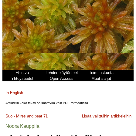
Etusivu
Lehden käytänteet
Toimituskunta
Yhteystiedot
Open Access
Muut sarjat
In English
Artikkelin koko teksti on saatavilla vain PDF-formaatissa.
Suo - Mires and peat
71
Lisää valittuihin artikkeleihin
Noora Kauppila