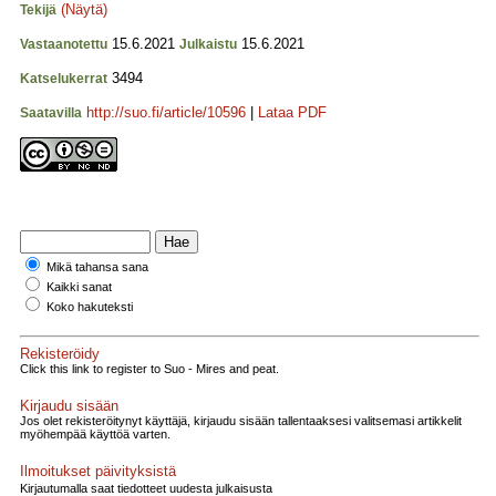
(Näytä)
Tekijä
15.6.2021
15.6.2021
Vastaanotettu
Julkaistu
3494
Katselukerrat
http://suo.fi/article/10596
|
Lataa PDF
Saatavilla
Mikä tahansa sana
Kaikki sanat
Koko hakuteksti
Rekisteröidy
Click this link to register to Suo - Mires and peat.
Kirjaudu sisään
Jos olet rekisteröitynyt käyttäjä, kirjaudu sisään tallentaaksesi valitsemasi artikkelit
myöhempää käyttöä varten.
Ilmoitukset päivityksistä
Kirjautumalla saat tiedotteet uudesta julkaisusta