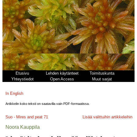
Etusivu
Lehden käytänteet
Toimituskunta
Yhteystiedot
Open Access
Muut sarjat
In English
Artikkelin koko teksti on saatavilla vain PDF-formaatissa.
Suo - Mires and peat
71
Lisää valittuihin artikkeleihin
Noora Kauppila