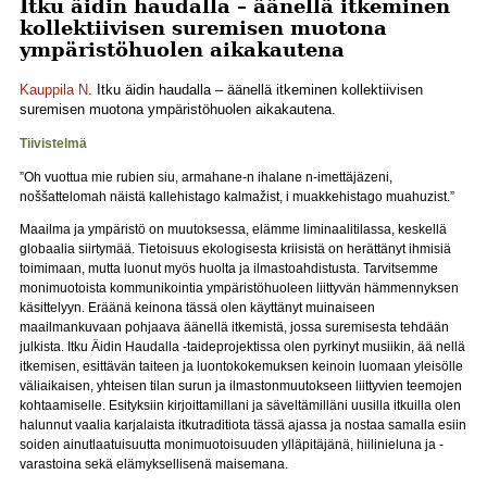
Itku äidin haudalla – äänellä itkeminen
kollektiivisen suremisen muotona
ympäristöhuolen aikakautena
Kauppila N.
Itku äidin haudalla – äänellä itkeminen kollektiivisen
suremisen muotona ympäristöhuolen aikakautena.
Tiivistelmä
”Oh vuottua mie rubien siu, armahane-n ihalane n-imettäjäzeni,
noššattelomah näistä kallehistago kalmažist, i muakkehistago muahuzist.”
Maailma ja ympäristö on muutoksessa, elämme liminaalitilassa, keskellä
globaalia siirtymää. Tietoisuus ekologisesta kriisistä on herättänyt ihmisiä
toimimaan, mutta luonut myös huolta ja ilmastoahdistusta. Tarvitsemme
monimuotoista kommunikointia ympäristöhuoleen liittyvän hämmennyksen
käsittelyyn. Eräänä keinona tässä olen käyttänyt muinaiseen
maailmankuvaan pohjaava äänellä itkemistä, jossa suremisesta tehdään
julkista. Itku Äidin Haudalla -taideprojektissa olen pyrkinyt musiikin, ää nellä
itkemisen, esittävän taiteen ja luontokokemuksen keinoin luomaan yleisölle
väliaikaisen, yhteisen tilan surun ja ilmastonmuutokseen liittyvien teemojen
kohtaamiselle. Esityksiin kirjoittamillani ja säveltämilläni uusilla itkuilla olen
halunnut vaalia karjalaista itkutraditiota tässä ajassa ja nostaa samalla esiin
soiden ainutlaatuisuutta monimuotoisuuden ylläpitäjänä, hiilinieluna ja -
varastoina sekä elämyksellisenä maisemana.