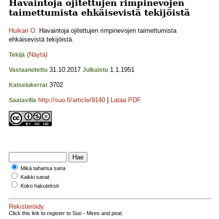
Havaintoja ojitettujen rimpinevojen
taimettumista ehkäisevistä tekijöistä
Huikari O.
Havaintoja ojitettujen rimpinevojen taimettumista
ehkäisevistä tekijöistä.
(Näytä)
Tekijä
31.10.2017
1.1.1951
Vastaanotettu
Julkaistu
3702
Katselukerrat
http://suo.fi/article/9140
|
Lataa PDF
Saatavilla
Mikä tahansa sana
Kaikki sanat
Koko hakuteksti
Rekisteröidy
Click this link to register to Suo - Mires and peat.