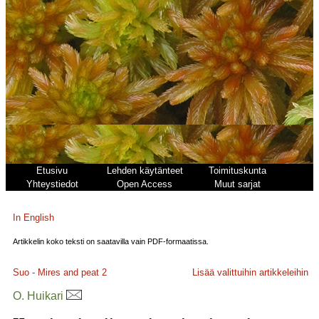
Etusivu
Lehden käytänteet
Toimituskunta
Yhteystiedot
Open Access
Muut sarjat
In English
Artikkelin koko teksti on saatavilla vain PDF-formaatissa.
Suo - Mires and peat
2
Lisää valittuihin artikkeleihin
O. Huikari