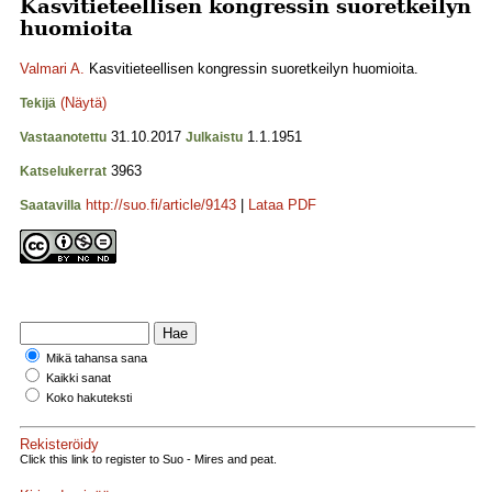
Kasvitieteellisen kongressin suoretkeilyn
huomioita
Valmari A.
Kasvitieteellisen kongressin suoretkeilyn huomioita.
(Näytä)
Tekijä
31.10.2017
1.1.1951
Vastaanotettu
Julkaistu
3963
Katselukerrat
http://suo.fi/article/9143
|
Lataa PDF
Saatavilla
Mikä tahansa sana
Kaikki sanat
Koko hakuteksti
Rekisteröidy
Click this link to register to Suo - Mires and peat.