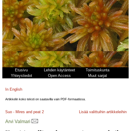
Etusivu
Lehden käytänteet
Toimituskunta
Yhteystiedot
Open Access
Muut sarjat
In English
Artikkelin koko teksti on saatavilla vain PDF-formaatissa.
Suo - Mires and peat
2
Lisää valittuihin artikkeleihin
Arvi Valmari