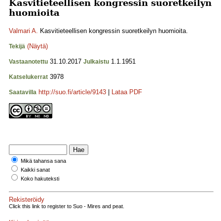
Kasvitieteellisen kongressin suoretkeilyn
huomioita
Valmari A.
Kasvitieteellisen kongressin suoretkeilyn huomioita.
(Näytä)
Tekijä
31.10.2017
1.1.1951
Vastaanotettu
Julkaistu
3978
Katselukerrat
http://suo.fi/article/9143
|
Lataa PDF
Saatavilla
Mikä tahansa sana
Kaikki sanat
Koko hakuteksti
Rekisteröidy
Click this link to register to Suo - Mires and peat.