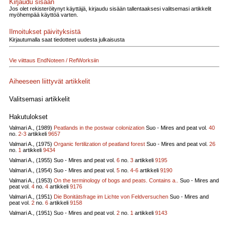
Kirjaudu sisään
Jos olet rekisteröitynyt käyttäjä, kirjaudu sisään tallentaaksesi valitsemasi artikkelit
myöhempää käyttöä varten.
Ilmoitukset päivityksistä
Kirjautumalla saat tiedotteet uudesta julkaisusta
Vie viittaus EndNoteen / RefWorksiin
Aiheeseen liittyvät artikkelit
Valitsemasi artikkelit
Hakutulokset
Valmari A., (1989)
Peatlands in the postwar colonization
Suo - Mires and peat vol.
40
no.
2-3
artikkeli
9657
Valmari A., (1975)
Organic fertilization of peatland forest
Suo - Mires and peat vol.
26
no.
1
artikkeli
9434
Valmari A., (1955)
Suo - Mires and peat vol.
6
no.
3
artikkeli
9195
Valmari A., (1954)
Suo - Mires and peat vol.
5
no.
4-6
artikkeli
9190
Valmari A., (1953)
On the terminology of bogs and peats. Contains a..
Suo - Mires and
peat vol.
4
no.
4
artikkeli
9176
Valmari A., (1951)
Die Bonitätsfrage im Lichte von Feldversuchen
Suo - Mires and
peat vol.
2
no.
6
artikkeli
9158
Valmari A., (1951)
Suo - Mires and peat vol.
2
no.
1
artikkeli
9143