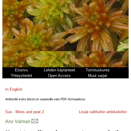
Etusivu
Lehden käytänteet
Toimituskunta
Yhteystiedot
Open Access
Muut sarjat
In English
Artikkelin koko teksti on saatavilla vain PDF-formaatissa.
Suo - Mires and peat
2
Lisää valittuihin artikkeleihin
Arvi Valmari