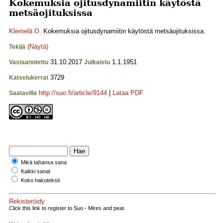
Kokemuksia ojitusdynamiitin käytöstä
metsäojituksissa
Klemelä O.
Kokemuksia ojitusdynamiitin käytöstä metsäojituksissa.
(Näytä)
Tekijä
31.10.2017
1.1.1951
Vastaanotettu
Julkaistu
3729
Katselukerrat
http://suo.fi/article/9144
|
Lataa PDF
Saatavilla
Mikä tahansa sana
Kaikki sanat
Koko hakuteksti
Rekisteröidy
Click this link to register to Suo - Mires and peat.