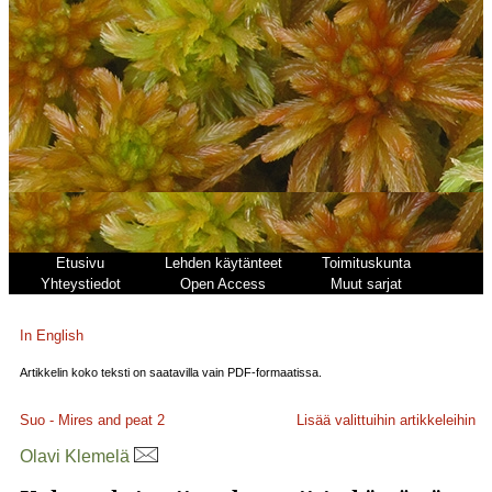
Etusivu
Lehden käytänteet
Toimituskunta
Yhteystiedot
Open Access
Muut sarjat
In English
Artikkelin koko teksti on saatavilla vain PDF-formaatissa.
Suo - Mires and peat
2
Lisää valittuihin artikkeleihin
Olavi Klemelä