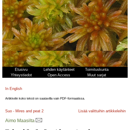
Etusivu
Lehden käytänteet
Toimituskunta
Yhteystiedot
Open Access
Muut sarjat
In English
Artikkelin koko teksti on saatavilla vain PDF-formaatissa.
Suo - Mires and peat
2
Lisää valittuihin artikkeleihin
Aimo Maasilta