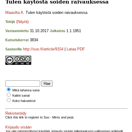
Tulen käytöstä soiden raivauksessa
Maasilta A.
Tulen käytöstä soiden raivauksessa.
(Näytä)
Tekijä
31.10.2017
1.1.1951
Vastaanotettu
Julkaistu
3834
Katselukerrat
http://suo.fi/article/9154
|
Lataa PDF
Saatavilla
Mikä tahansa sana
Kaikki sanat
Koko hakuteksti
Rekisteröidy
Click this link to register to Suo - Mires and peat.
Kirjaudu sisään
Jos olet rekisteröitynyt käyttäjä, kirjaudu sisään tallentaaksesi valitsemasi artikkelit