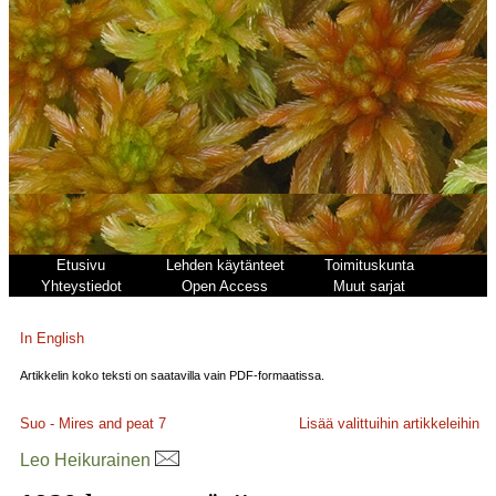
Etusivu
Lehden käytänteet
Toimituskunta
Yhteystiedot
Open Access
Muut sarjat
In English
Artikkelin koko teksti on saatavilla vain PDF-formaatissa.
Suo - Mires and peat
7
Lisää valittuihin artikkeleihin
Leo Heikurainen