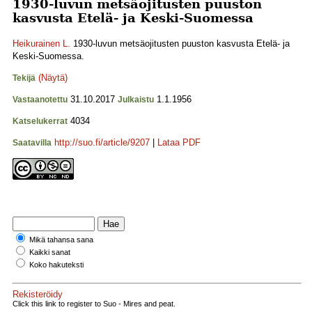
1930-luvun metsäojitusten puuston
kasvusta Etelä- ja Keski-Suomessa
Heikurainen L.
1930-luvun metsäojitusten puuston kasvusta Etelä- ja
Keski-Suomessa.
(Näytä)
Tekijä
31.10.2017
1.1.1956
Vastaanotettu
Julkaistu
4034
Katselukerrat
http://suo.fi/article/9207
|
Lataa PDF
Saatavilla
Mikä tahansa sana
Kaikki sanat
Koko hakuteksti
Rekisteröidy
Click this link to register to Suo - Mires and peat.