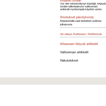
Kirjaudu sisään
Jos olet rekisteröitynyt käyttäjä, kirjaud
sisään tallentaaksesi valitsemasi
artikkelit myöhempää käyttöä varten.
Ilmoitukset päivityksistä
Kirjautumalla saat tiedotteet uudesta
julkaisusta
Vie viittaus EndNoteen / RefWorksiin
Aiheeseen liittyvät artikkelit
Valitsemasi artikkelit
Hakutulokset