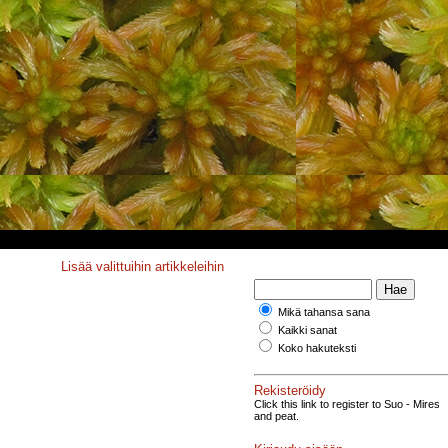
Lisää valittuihin artikkeleihin
Mikä tahansa sana
Kaikki sanat
Koko hakuteksti
Rekisteröidy
Click this link to register to Suo - Mires
and peat.