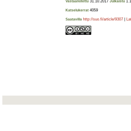
31.10.2017
1.1
Vastaanotettu
Julkaistu
4059
Katselukerrat
http://suo.fi/article/9307
|
La
Saatavilla