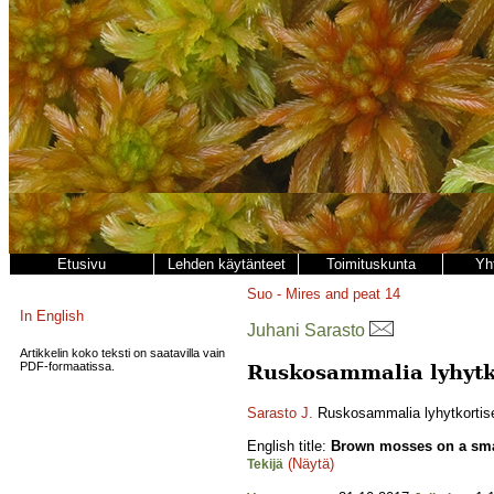
Etusivu
Lehden käytänteet
Toimituskunta
Yh
Suo - Mires and peat
14
In English
Juhani Sarasto
Artikkelin koko teksti on saatavilla vain
PDF-formaatissa.
Ruskosammalia lyhytko
Sarasto J.
Ruskosammalia lyhytkortisel
English title:
Brown mosses on a sma
(Näytä)
Tekijä