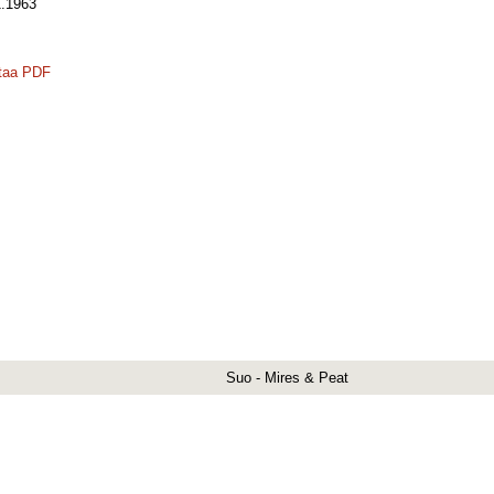
.1963
taa PDF
Suo - Mires & Peat