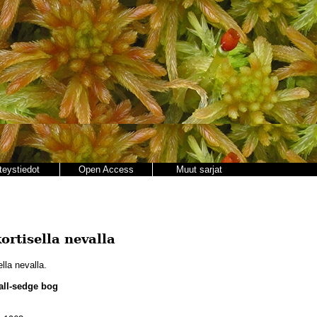
teystiedot
Open Access
Muut sarjat
rtisella nevalla
la nevalla.
ll-sedge bog