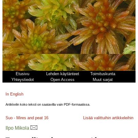
Etusivu
Lehden käytänteet
Toimituskunta
Yhteystiedot
Open Access
Muut sarjat
In English
Artikkelin koko teksti on saatavilla vain PDF-formaatissa.
Suo - Mires and peat
16
Lisää valittuihin artikkeleihin
Ilpo Mikola