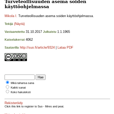
Turveteollisuuden asema soiden
käyttöohjelmassa
Mikola I.
Turveteollisuuden asema soiden käyttöohjelmassa.
(Näytä)
Tekijä
31.10.2017
1.1.1965
Vastaanotettu
Julkaistu
4062
Katselukerrat
http://suo.fi/article/9324
|
Lataa PDF
Saatavilla
Mikä tahansa sana
Kaikki sanat
Koko hakuteksti
Rekisteröidy
Click this link to register to Suo - Mires and peat.