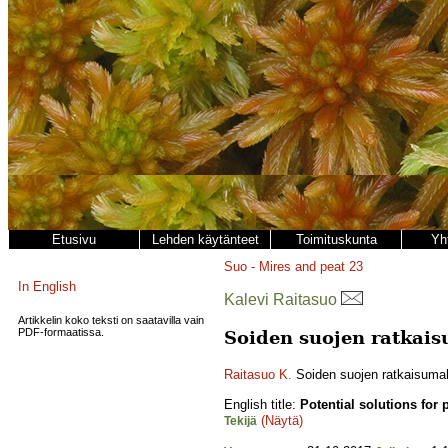
Etusivu
Lehden käytänteet
Toimituskunta
Yh
Suo - Mires and peat
23
In English
Kalevi Raitasuo
Artikkelin koko teksti on saatavilla vain
PDF-formaatissa.
Soiden suojen ratkais
Raitasuo K.
Soiden suojen ratkaisumahd
English title:
Potential solutions for
(Näytä)
Tekijä