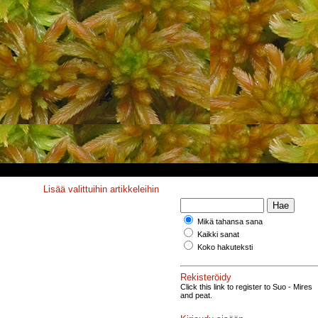
Lisää valittuihin artikkeleihin
Mikä tahansa sana
Kaikki sanat
Koko hakuteksti
Rekisteröidy
Click this link to register to Suo - Mires
and peat.