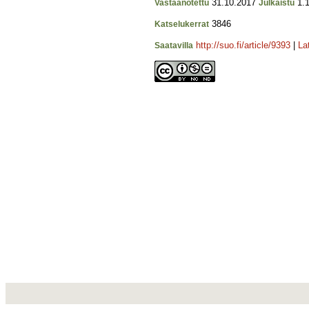
31.10.2017
1.1
Vastaanotettu
Julkaistu
3846
Katselukerrat
http://suo.fi/article/9393
|
La
Saatavilla