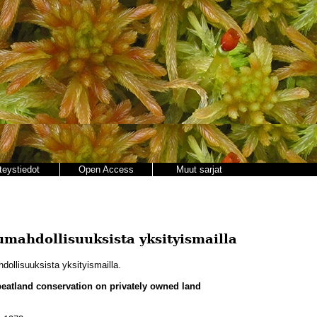
teystiedot
Open Access
Muut sarjat
umahdollisuuksista yksityismailla
ollisuuksista yksityismailla.
 peatland conservation on privately owned land