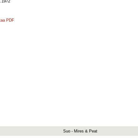
.1972
taa PDF
Suo - Mires & Peat