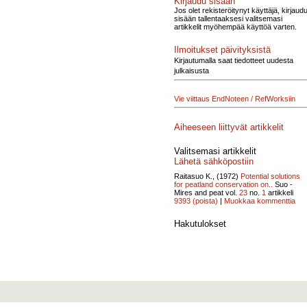
Kirjaudu sisään
Jos olet rekisteröitynyt käyttäjä, kirjaud
sisään tallentaaksesi valitsemasi
artikkelit myöhempää käyttöä varten.
Ilmoitukset päivityksistä
Kirjautumalla saat tiedotteet uudesta
julkaisusta
Vie viittaus EndNoteen / RefWorksiin
Aiheeseen liittyvät artikkelit
Valitsemasi artikkelit
Lähetä sähköpostiin
Raitasuo K., (1972)
Potential solutions
for peatland conservation on..
Suo -
Mires and peat vol.
23
no.
1
artikkeli
9393
(poista)
|
Muokkaa kommenttia
Hakutulokset