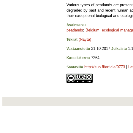
Various types of peatlands are presen
degraded by past and recent human acti
their exceptional biological and ecolog
Avainsanat
peatlands
;
Belgium
;
ecological manag
(Näytä)
Tekijät
31.10.2017
1.1
Vastaanotettu
Julkaistu
7264
Katselukerrat
http://suo.fi/article/9773
|
La
Saatavilla