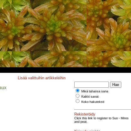
Lisää valittuihin artikkeleihin
aux
Mikä tahansa sana
Kaikki sanat
Koko hakuteksti
Rekisteröidy
Click this link to register to Suo - Mires
and peat.