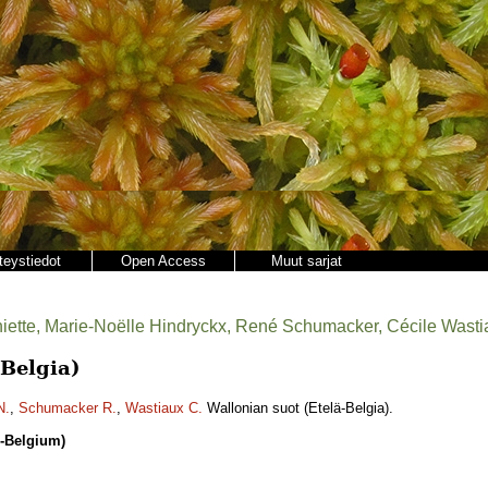
teystiedot
Open Access
Muut sarjat
hiette, Marie-Noëlle Hindryckx, René Schumacker, Cécile Wasti
-Belgia)
N.
,
Schumacker R.
,
Wastiaux C.
Wallonian suot (Etelä-Belgia).
S-Belgium)