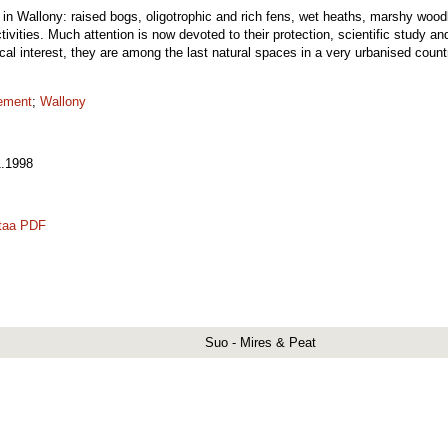
t in Wallony: raised bogs, oligotrophic and rich fens, wet heaths, marshy wo
vities. Much attention is now devoted to their protection, scientific study 
ical interest, they are among the last natural spaces in a very urbanised count
ement
;
Wallony
.1998
taa PDF
Suo - Mires & Peat