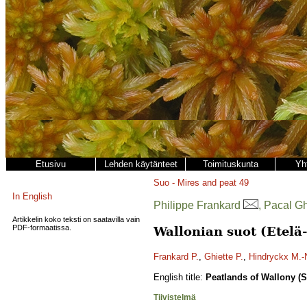
Etusivu
Lehden käytänteet
Toimituskunta
Yh
Suo - Mires and peat
49
In English
Philippe Frankard
, Pacal G
Artikkelin koko teksti on saatavilla vain
PDF-formaatissa.
Wallonian suot (Etelä
Frankard P.
,
Ghiette P.
,
Hindryckx M.-
English title:
Peatlands of Wallony (
Tiivistelmä