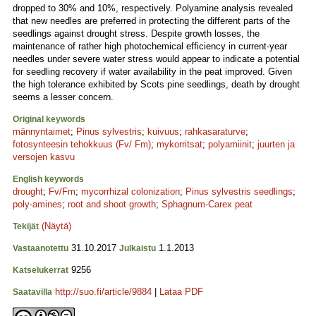
dropped to 30% and 10%, respectively. Polyamine analysis revealed
that new needles are preferred in protecting the different parts of the
seedlings against drought stress. Despite growth losses, the
maintenance of rather high photochemical efficiency in current-year
needles under severe water stress would appear to indicate a potential
for seedling recovery if water availability in the peat improved. Given
the high tolerance exhibited by Scots pine seedlings, death by drought
seems a lesser concern.
Original keywords
männyntaimet
;
Pinus sylvestris
;
kuivuus
;
rahkasaraturve
;
fotosynteesin tehokkuus (Fv/ Fm)
;
mykorritsat
;
polyamiinit
;
juurten ja
versojen kasvu
English keywords
drought
;
Fv/Fm
;
mycorrhizal colonization
;
Pinus sylvestris seedlings
;
poly-amines
;
root and shoot growth
;
Sphagnum-Carex peat
(Näytä)
Tekijät
31.10.2017
1.1.2013
Vastaanotettu
Julkaistu
9256
Katselukerrat
http://suo.fi/article/9884
|
Lataa PDF
Saatavilla