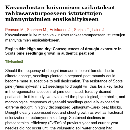
Kasvualustan kuivumisen vaikutukset
rahkasaraturpeeseen istutettujen
männyntaimien ensikehitykseen
Pearson M.
,
Saarinen M.
,
Heiskanen J.
,
Sarjala T.
,
Laine J.
Kasvualustan kuivumisen vaikutukset rahkasaraturpeeseen istutettujen
männyntaimien ensikehitykseen.
English title:
High and dry: Consequences of drought exposure in
Scots pine seedlings grown in authentic peat soil
Tiivistelmä
Should the frequency of drought increase in boreal forests due to
climate change, seedlings planted in prepared peat mounds could
become more susceptible to soil desiccation. The resistance of Scots
pine (Pinus sylvestris L.) seedlings to drought will thus be a key factor
in the regeneration success of pine-dominated, forestry-drained
peatlands. In this study, we evaluated the physiological, metabolic, and
morphological responses of year-old seedlings gradually exposed to
extreme drought in highly decomposed Sphagnum-Carex peat blocks.
Drought clearly suppressed root and shoot growth as well as fractional
colonization of ectomycorrhizal fungi. Sustained declines in
photochemical efficiency (Fv/Fm) of previous-year and current-year
needles did not occur until the volumetric soil water content had