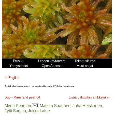
Etusivu
Lehden käytänteet
Toimituskunta
Yhteystiedot
Open Access
Muut sarjat
In English
Artikkelin koko teksti on saatavilla vain PDF-formaatissa.
Suo - Mires and peat
64
Lisää valittuihin artikkeleihin
Meeri Pearson
, Markku Saarinen, Juha Heiskanen,
Tytti Sarjala, Jukka Laine