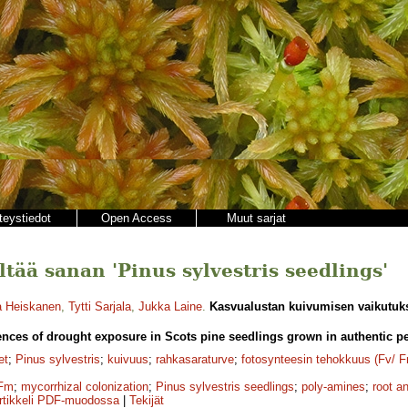
teystiedot
Open Access
Muut sarjat
ältää sanan 'Pinus sylvestris seedlings'
a Heiskanen
,
Tytti Sarjala
,
Jukka Laine
.
Kasvualustan kuivumisen vaikutuks
ces of drought exposure in Scots pine seedlings grown in authentic pea
et
;
Pinus sylvestris
;
kuivuus
;
rahkasaraturve
;
fotosynteesin tehokkuus (Fv/ 
Fm
;
mycorrhizal colonization
;
Pinus sylvestris seedlings
;
poly-amines
;
root a
rtikkeli PDF-muodossa
|
Tekijät