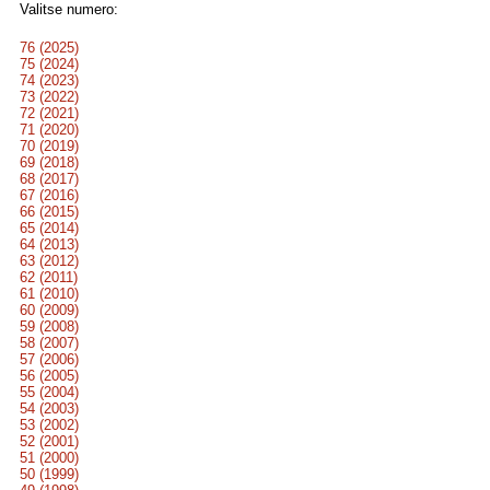
Valitse numero:
76 (2025)
75 (2024)
74 (2023)
73 (2022)
72 (2021)
71 (2020)
70 (2019)
69 (2018)
68 (2017)
67 (2016)
66 (2015)
65 (2014)
64 (2013)
63 (2012)
62 (2011)
61 (2010)
60 (2009)
59 (2008)
58 (2007)
57 (2006)
56 (2005)
55 (2004)
54 (2003)
53 (2002)
52 (2001)
51 (2000)
50 (1999)