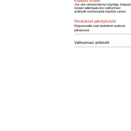
Kirjaudu sisään
Jos olet rekisteröitynyt käyttäjä, kirjaud
sisään tallentaaksesi valitsemasi
artikkelit myöhempää käyttöä varten.
Ilmoitukset päivityksistä
Kirjautumalla saat tiedotteet uudesta
julkaisusta
Valitsemasi artikkelit