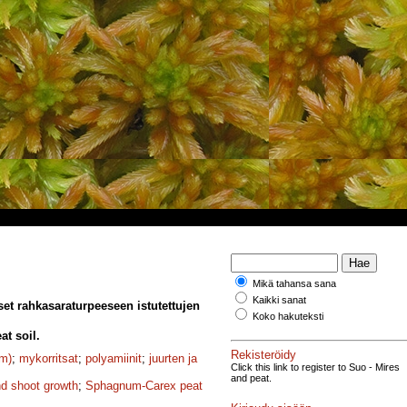
Mikä tahansa sana
Kaikki sanat
et rahkasaraturpeeseen istutettujen
Koko hakuteksti
t soil.
Rekisteröidy
Fm)
;
mykorritsat
;
polyamiinit
;
juurten ja
Click this link to register to Suo - Mires
and peat.
nd shoot growth
;
Sphagnum-Carex peat