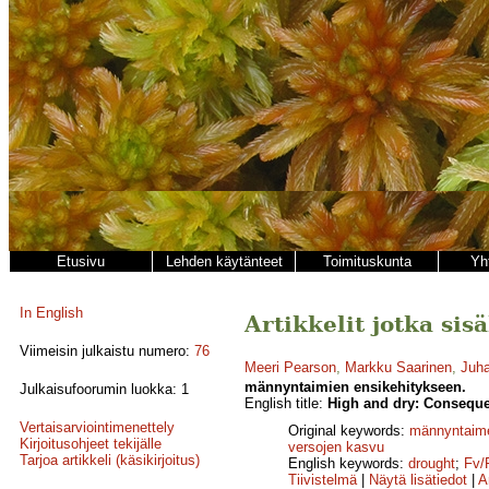
Etusivu
Lehden käytänteet
Toimituskunta
Yh
In English
Artikkelit jotka sis
Viimeisin julkaistu numero:
76
Meeri Pearson
,
Markku Saarinen
,
Juh
männyntaimien ensikehitykseen.
Julkaisufoorumin luokka: 1
English title:
High and dry: Consequen
Vertaisarviointimenettely
Original keywords:
männyntaim
Kirjoitusohjeet tekijälle
versojen kasvu
Tarjoa artikkeli (käsikirjoitus)
English keywords:
drought
;
Fv/
Tiivistelmä
|
Näytä lisätiedot
|
A