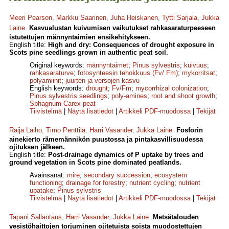
Meeri Pearson
,
Markku Saarinen
,
Juha Heiskanen
,
Tytti Sarjala
,
Jukka
Laine
.
Kasvualustan kuivumisen vaikutukset rahkasaraturpeeseen
istutettujen männyntaimien ensikehitykseen.
English title:
High and dry: Consequences of drought exposure in
Scots pine seedlings grown in authentic peat soil.
Original keywords:
männyntaimet
;
Pinus sylvestris
;
kuivuus
;
rahkasaraturve
;
fotosynteesin tehokkuus (Fv/ Fm)
;
mykorritsat
;
polyamiinit
;
juurten ja versojen kasvu
English keywords:
drought
;
Fv/Fm
;
mycorrhizal colonization
;
Pinus sylvestris seedlings
;
poly-amines
;
root and shoot growth
;
Sphagnum-Carex peat
Tiivistelmä
|
Näytä lisätiedot
|
Artikkeli PDF-muodossa
|
Tekijät
Raija Laiho
,
Timo Penttilä
,
Harri Vasander
,
Jukka Laine
.
Fosforin
ainekierto rämemännikön puustossa ja pintakasvillisuudessa
ojituksen jälkeen.
English title:
Post-drainage dynamics of P uptake by trees and
ground vegetation in Scots pine dominated peatlands.
Avainsanat:
mire
;
secondary succession
;
ecosystem
functioning
;
drainage for forestry
;
nutrient cycling
;
nutrient
upatake
;
Pinus sylvstris
Tiivistelmä
|
Näytä lisätiedot
|
Artikkeli PDF-muodossa
|
Tekijät
Tapani Sallantaus
,
Harri Vasander
,
Jukka Laine
.
Metsätalouden
vesistöhaittojen torjuminen ojitetuista soista muodostettujen