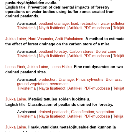
puskurivyöhykkeiden avulla.
English title:
Prevention of detrimental impacts of forestry
operations on water bodies using buffer zones created from
drained peatlands.
Avainsanat:
peatland drainage
;
load
;
restoration
;
water pollution
Tiivistelmä
|
Näytä lisätiedot
|
Artikkeli PDF-muodossa
|
Tekijät
Jukka Laine
,
Harri Vasander
,
Antti Puhalainen
.
A method to estimate
the effect of forest drainage on the carbon store of a mire.
Avainsanat:
peatland forestry
;
Carbon stores
;
Boreal zone
Tiivistelmä
|
Näytä lisätiedot
|
Artikkeli PDF-muodossa
|
Tekijät
Leena Finér
,
Jukka Laine
,
Leena Halko
.
Fine root dynamics on two
drained peatland sites.
Avainsanat:
production
;
Drainage
;
Pinus sylvestris
;
Biomass
;
ground vegetation
;
necromass
Tiivistelmä
|
Näytä lisätiedot
|
Artikkeli PDF-muodossa
|
Tekijät
Jukka Laine
.
Metsäojitettujen soiden luokittelu.
English title:
Classification of peatlands drained for forestry.
Avainsanat:
drained peatlands
;
Classification
;
vegetation
Tiivistelmä
|
Näytä lisätiedot
|
Artikkeli PDF-muodossa
|
Tekijä
Jukka Laine
.
Ilmakuvatulkinta metsäojitusalueiden kunnon ja