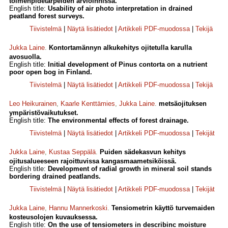
toimenpidetarpeiden arvioinnissa.
English title:
Usability of air photo interpretation in drained
peatland forest surveys.
Tiivistelmä
|
Näytä lisätiedot
|
Artikkeli PDF-muodossa
|
Tekijä
Jukka Laine
.
Kontortamännyn alkukehitys ojitetulla karulla
avosuolla.
English title:
Initial development of Pinus contorta on a nutrient
poor open bog in Finland.
Tiivistelmä
|
Näytä lisätiedot
|
Artikkeli PDF-muodossa
|
Tekijä
Leo Heikurainen
,
Kaarle Kenttämies
,
Jukka Laine
.
metsäojituksen
ympäristövaikutukset.
English title:
The environmental effects of forest drainage.
Tiivistelmä
|
Näytä lisätiedot
|
Artikkeli PDF-muodossa
|
Tekijät
Jukka Laine
,
Kustaa Seppälä
.
Puiden sädekasvun kehitys
ojitusalueeseen rajoittuvissa kangasmaametsiköissä.
English title:
Development of radial growth in mineral soil stands
bordering drained peatlands.
Tiivistelmä
|
Näytä lisätiedot
|
Artikkeli PDF-muodossa
|
Tekijät
Jukka Laine
,
Hannu Mannerkoski
.
Tensiometrin käyttö turvemaiden
kosteusolojen kuvauksessa.
English title:
On the use of tensiometers in describinc moisture