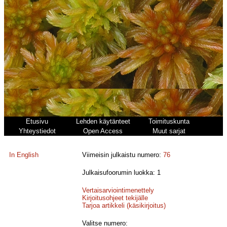
Etusivu
Lehden käytänteet
Toimituskunta
Yhteystiedot
Open Access
Muut sarjat
In English
Viimeisin julkaistu numero:
76
Julkaisufoorumin luokka: 1
Vertaisarviointimenettely
Kirjoitusohjeet tekijälle
Tarjoa artikkeli (käsikirjoitus)
Valitse numero: