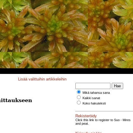
Lisää valittuihin artikkeleihin
Mikä tahansa sana
Kaikki sanat
mittaukseen
Koko hakuteksti
Rekisteröidy
Click this link to register to Suo - Mires
and peat.