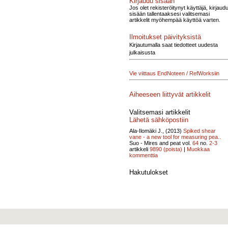
Kirjaudu sisään
Jos olet rekisteröitynyt käyttäjä, kirjaud
sisään tallentaaksesi valitsemasi
artikkelit myöhempää käyttöä varten.
Ilmoitukset päivityksistä
Kirjautumalla saat tiedotteet uudesta
julkaisusta
Vie viittaus EndNoteen / RefWorksiin
Aiheeseen liittyvät artikkelit
Valitsemasi artikkelit
Lähetä sähköpostiin
Ala-Ilomäki J., (2013)
Spiked shear
vane - a new tool for measuring pea..
Suo - Mires and peat vol.
64
no.
2-3
artikkeli
9890
(poista)
|
Muokkaa
kommenttia
Hakutulokset