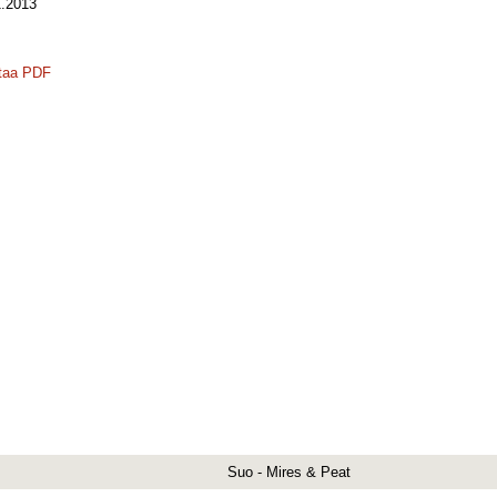
.2013
taa PDF
Suo - Mires & Peat