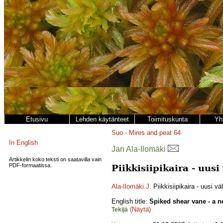
Etusivu
Lehden käytänteet
Toimituskunta
Yh
Suo - Mires and peat
64
In English
Jari Ala-Ilomäki
Artikkelin koko teksti on saatavilla vain
PDF-formaatissa.
Piikkisiipikaira - uu
Ala-Ilomäki J.
Piikkisiipikaira - uusi 
English title:
Spiked shear vane - a n
(Näytä)
Tekijä