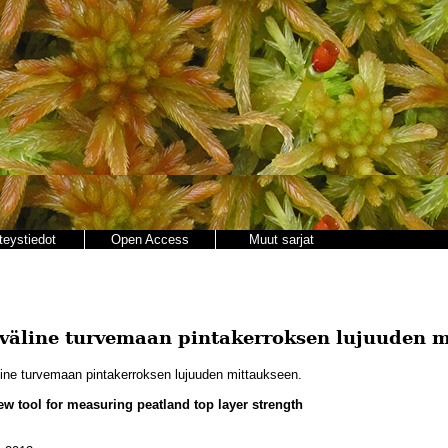
teystiedot
Open Access
Muut sarjat
si väline turvemaan pintakerroksen lujuuden 
väline turvemaan pintakerroksen lujuuden mittaukseen.
ew tool for measuring peatland top layer strength