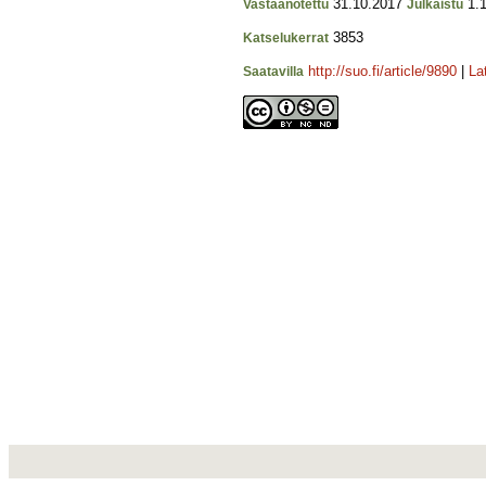
31.10.2017
1.1
Vastaanotettu
Julkaistu
3853
Katselukerrat
http://suo.fi/article/9890
|
La
Saatavilla