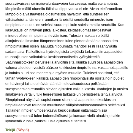
suoraviivaisesti ominaisvaluntaarvojen kasvaessa, mutta etelämpänä,
lämpimämmällä alueella tällaista riippuvuutta ei ole. Aivan etelärannikon
lämpö-oloja vastaavissa olosuhteissa havaittiin, että suhteellisen
vähäsateisilla Itämeren rannikon läheisillä seuduilla minerotrofisen
rimpipinnan osuus on selvästi suurempi kuin sateisemmilla seuduilla. Kun
kasvukausi on riittävän pitkä ja kostea, keidassuomassiivit estävät
minerotrofisen rimpipinnan leviämisen. Tulosten mukaan pitkällä
aikajaksolla ilmaston lämpeneminen tulee pienentämään aapasoiden
rimpipintaisten osien laajuutta riippumatta mahdollisesti lisääntyvästä
sadannasta. Paikallisista hydrologisista tekijöistä tarkasteltiin aapasoiden
reunaojitusten vaikutuksia keskiboreaalisella vyöhykkeellä.
Satunnaisotoksen perusteella arvioitiin sitä, kuinka suuri osa aapasoiden
valuma-alueiden vesistä pääsee keskiosien rimpisille ns. vastaanottajaosille
ja kuinka suuri osa menee ojia myöten muualle. Tulokset osoittivat, että
tämän vyöhykkeen kaikista aapasoiden rimpipintaisista osista noin puolet
on hävinnyt tai tulee häviämään lähitulevaisuudessa pelkästään
suosysteemien reunoilla olevien ojitusten vaikutuksesta. Vanhojen ja uusien
ilmakuvien vertailu tuki teoreettisen tarkastelun perusteella tehtyä arviota.
Rimpipinnat näyttävät supistuneen siten, että aapasoiden keskiosien
rimpialueet ovat reunoilta muuttuneet välipintarahkasammalten peittämiksi.
Tällainen rimpien umpeenkasvu keskiosistaan ojittamattomissa
suosysteemeissä tulee todennäköisesti jatkumaan vielä ainakin joitakin
kymmeniä vuosia, vaikka uusia ojituksia ei tehtäisi.
(Näytä)
Tekijä