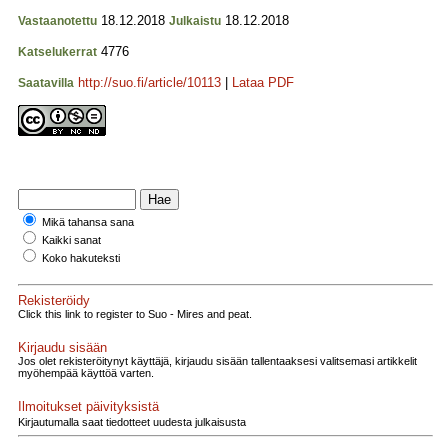
18.12.2018
18.12.2018
Vastaanotettu
Julkaistu
4776
Katselukerrat
http://suo.fi/article/10113
|
Lataa PDF
Saatavilla
Mikä tahansa sana
Kaikki sanat
Koko hakuteksti
Rekisteröidy
Click this link to register to Suo - Mires and peat.
Kirjaudu sisään
Jos olet rekisteröitynyt käyttäjä, kirjaudu sisään tallentaaksesi valitsemasi artikkelit
myöhempää käyttöä varten.
Ilmoitukset päivityksistä
Kirjautumalla saat tiedotteet uudesta julkaisusta