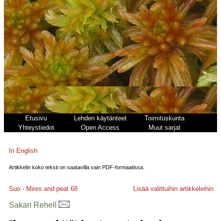
Etusivu
Lehden käytänteet
Toimituskunta
Yhteystiedot
Open Access
Muut sarjat
In English
Artikkelin koko teksti on saatavilla vain PDF-formaatissa.
Suo - Mires and peat
68
Lisää valittuihin artikkeleihin
Sakari Rehell