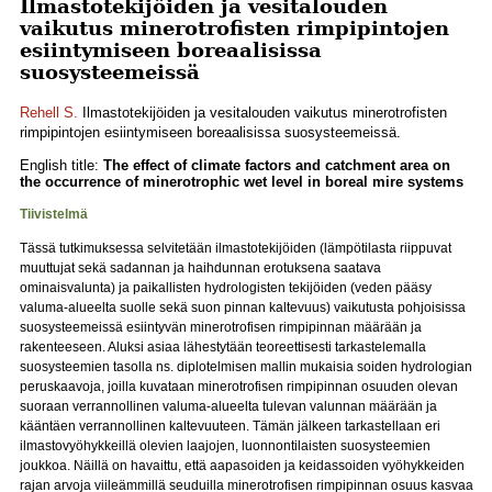
Ilmastotekijöiden ja vesitalouden
vaikutus minerotrofisten rimpipintojen
esiintymiseen boreaalisissa
suosysteemeissä
Rehell S.
Ilmastotekijöiden ja vesitalouden vaikutus minerotrofisten
rimpipintojen esiintymiseen boreaalisissa suosysteemeissä.
English title:
The effect of climate factors and catchment area on
the occurrence of minerotrophic wet level in boreal mire systems
Tiivistelmä
Tässä tutkimuksessa selvitetään ilmastotekijöiden (lämpötilasta riippuvat
muuttujat sekä sadannan ja haihdunnan erotuksena saatava
ominaisvalunta) ja paikallisten hydrologisten tekijöiden (veden pääsy
valuma-alueelta suolle sekä suon pinnan kaltevuus) vaikutusta pohjoisissa
suosysteemeissä esiintyvän minerotrofisen rimpipinnan määrään ja
rakenteeseen. Aluksi asiaa lähestytään teoreettisesti tarkastelemalla
suosysteemien tasolla ns. diplotelmisen mallin mukaisia soiden hydrologian
peruskaavoja, joilla kuvataan minerotrofisen rimpipinnan osuuden olevan
suoraan verrannollinen valuma-alueelta tulevan valunnan määrään ja
kääntäen verrannollinen kaltevuuteen. Tämän jälkeen tarkastellaan eri
ilmastovyöhykkeillä olevien laajojen, luonnontilaisten suosysteemien
joukkoa. Näillä on havaittu, että aapasoiden ja keidassoiden vyöhykkeiden
rajan arvoja viileämmillä seuduilla minerotrofisen rimpipinnan osuus kasvaa