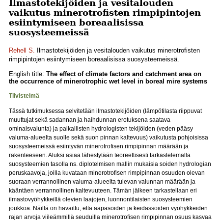
Ilmastotekijöiden ja vesitalouden
vaikutus minerotrofisten rimpipintojen
esiintymiseen boreaalisissa
suosysteemeissä
Rehell S.
Ilmastotekijöiden ja vesitalouden vaikutus minerotrofisten
rimpipintojen esiintymiseen boreaalisissa suosysteemeissä.
English title:
The effect of climate factors and catchment area on
the occurrence of minerotrophic wet level in boreal mire systems
Tiivistelmä
Tässä tutkimuksessa selvitetään ilmastotekijöiden (lämpötilasta riippuvat
muuttujat sekä sadannan ja haihdunnan erotuksena saatava
ominaisvalunta) ja paikallisten hydrologisten tekijöiden (veden pääsy
valuma-alueelta suolle sekä suon pinnan kaltevuus) vaikutusta pohjoisissa
suosysteemeissä esiintyvän minerotrofisen rimpipinnan määrään ja
rakenteeseen. Aluksi asiaa lähestytään teoreettisesti tarkastelemalla
suosysteemien tasolla ns. diplotelmisen mallin mukaisia soiden hydrologian
peruskaavoja, joilla kuvataan minerotrofisen rimpipinnan osuuden olevan
suoraan verrannollinen valuma-alueelta tulevan valunnan määrään ja
kääntäen verrannollinen kaltevuuteen. Tämän jälkeen tarkastellaan eri
ilmastovyöhykkeillä olevien laajojen, luonnontilaisten suosysteemien
joukkoa. Näillä on havaittu, että aapasoiden ja keidassoiden vyöhykkeiden
rajan arvoja viileämmillä seuduilla minerotrofisen rimpipinnan osuus kasvaa