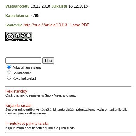
18.12.2018
18.12.2018
Vastaanotettu
Julkaistu
4795
Katselukerrat
http://suo.fi/article/10113
|
Lataa PDF
Saatavilla
Mikä tahansa sana
Kaikki sanat
Koko hakuteksti
Rekisteröidy
Click this link to register to Suo - Mires and peat.
Kirjaudu sisään
Jos olet rekisteröitynyt käyttäjä, kirjaudu sisään tallentaaksesi valitsemasi artikkelit
myöhempää käyttöä varten.
Ilmoitukset päivityksistä
Kirjautumalla saat tiedotteet uudesta julkaisusta