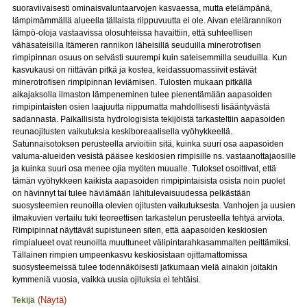
suoraviivaisesti ominaisvaluntaarvojen kasvaessa, mutta etelämpänä,
lämpimämmällä alueella tällaista riippuvuutta ei ole. Aivan etelärannikon
lämpö-oloja vastaavissa olosuhteissa havaittiin, että suhteellisen
vähäsateisilla Itämeren rannikon läheisillä seuduilla minerotrofisen
rimpipinnan osuus on selvästi suurempi kuin sateisemmilla seuduilla. Kun
kasvukausi on riittävän pitkä ja kostea, keidassuomassiivit estävät
minerotrofisen rimpipinnan leviämisen. Tulosten mukaan pitkällä
aikajaksolla ilmaston lämpeneminen tulee pienentämään aapasoiden
rimpipintaisten osien laajuutta riippumatta mahdollisesti lisääntyvästä
sadannasta. Paikallisista hydrologisista tekijöistä tarkasteltiin aapasoiden
reunaojitusten vaikutuksia keskiboreaalisella vyöhykkeellä.
Satunnaisotoksen perusteella arvioitiin sitä, kuinka suuri osa aapasoiden
valuma-alueiden vesistä pääsee keskiosien rimpisille ns. vastaanottajaosille
ja kuinka suuri osa menee ojia myöten muualle. Tulokset osoittivat, että
tämän vyöhykkeen kaikista aapasoiden rimpipintaisista osista noin puolet
on hävinnyt tai tulee häviämään lähitulevaisuudessa pelkästään
suosysteemien reunoilla olevien ojitusten vaikutuksesta. Vanhojen ja uusien
ilmakuvien vertailu tuki teoreettisen tarkastelun perusteella tehtyä arviota.
Rimpipinnat näyttävät supistuneen siten, että aapasoiden keskiosien
rimpialueet ovat reunoilta muuttuneet välipintarahkasammalten peittämiksi.
Tällainen rimpien umpeenkasvu keskiosistaan ojittamattomissa
suosysteemeissä tulee todennäköisesti jatkumaan vielä ainakin joitakin
kymmeniä vuosia, vaikka uusia ojituksia ei tehtäisi.
(Näytä)
Tekijä