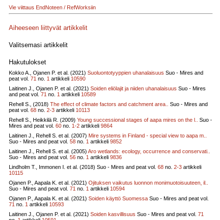
Vie viittaus EndNoteen / RefWorksiin
Aiheeseen liittyvät artikkelit
Valitsemasi artikkelit
Hakutulokset
Kokko A., Ojanen P. et al. (2021)
Suoluontotyyppien uhanalaisuus
Suo - Mires and
peat vol.
71
no.
1
artikkeli
10590
Laitinen J., Ojanen P. et al. (2021)
Soiden eliölajit ja niiden uhanalaisuus
Suo - Mires
and peat vol.
71
no.
1
artikkeli
10589
Rehell S., (2018)
The effect of climate factors and catchment area..
Suo - Mires and
peat vol.
68
no.
2-3
artikkeli
10113
Rehell S., Heikkilä R. (2009)
Young successional stages of aapa mires on the l..
Suo -
Mires and peat vol.
60
no.
1-2
artikkeli
9864
Laitinen J., Rehell S. et al. (2007)
Mire systems in Finland - special view to aapa m..
Suo - Mires and peat vol.
58
no.
1
artikkeli
9852
Laitinen J., Rehell S. et al. (2005)
Aro wetlands: ecology, occurrence and conservati..
Suo - Mires and peat vol.
56
no.
1
artikkeli
9836
Lindholm T., Immonen I. et al. (2018)
Suo - Mires and peat vol.
68
no.
2-3
artikkeli
10115
Ojanen P., Aapala K. et al. (2021)
Ojituksen vaikutus luonnon monimuotoisuuteen, il..
Suo - Mires and peat vol.
71
no.
1
artikkeli
10594
Ojanen P., Aapala K. et al. (2021)
Soiden käyttö Suomessa
Suo - Mires and peat vol.
71
no.
1
artikkeli
10593
Laitinen J., Ojanen P. et al. (2021)
Soiden kasvillisuus
Suo - Mires and peat vol.
71
no.
1
artikkeli
10591