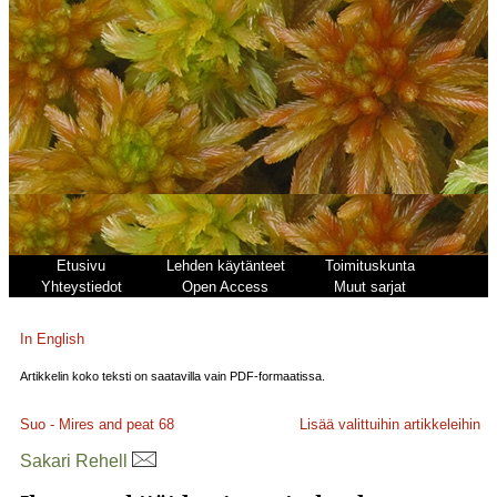
Etusivu
Lehden käytänteet
Toimituskunta
Yhteystiedot
Open Access
Muut sarjat
In English
Artikkelin koko teksti on saatavilla vain PDF-formaatissa.
Suo - Mires and peat
68
Lisää valittuihin artikkeleihin
Sakari Rehell