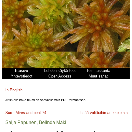
Etusivu
Lehden käytänteet
Toimituskunta
Yhteystiedot
Open Access
Muut sarjat
In English
Artikkelin koko teksti on saatavilla vain PDF-formaatissa.
Suo - Mires and peat
74
Lisää valittuihin artikkeleihin
Saija Papunen, Belinda Mäki