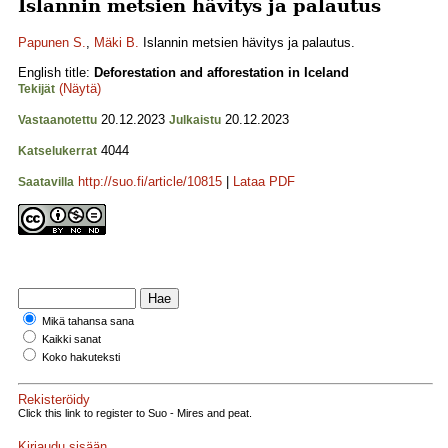
Islannin metsien hävitys ja palautus
Papunen S.
,
Mäki B.
Islannin metsien hävitys ja palautus.
English title:
Deforestation and afforestation in Iceland
(Näytä)
Tekijät
20.12.2023
20.12.2023
Vastaanotettu
Julkaistu
4044
Katselukerrat
http://suo.fi/article/10815
|
Lataa PDF
Saatavilla
Mikä tahansa sana
Kaikki sanat
Koko hakuteksti
Rekisteröidy
Click this link to register to Suo - Mires and peat.
Kirjaudu sisään