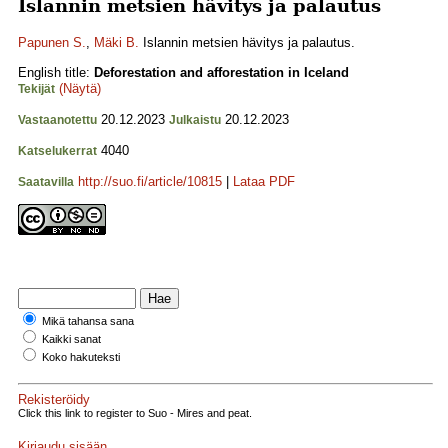
Islannin metsien hävitys ja palautus
Papunen S.
,
Mäki B.
Islannin metsien hävitys ja palautus.
English title:
Deforestation and afforestation in Iceland
(Näytä)
Tekijät
20.12.2023
20.12.2023
Vastaanotettu
Julkaistu
4040
Katselukerrat
http://suo.fi/article/10815
|
Lataa PDF
Saatavilla
Mikä tahansa sana
Kaikki sanat
Koko hakuteksti
Rekisteröidy
Click this link to register to Suo - Mires and peat.
Kirjaudu sisään