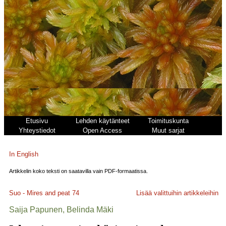
Etusivu
Lehden käytänteet
Toimituskunta
Yhteystiedot
Open Access
Muut sarjat
In English
Artikkelin koko teksti on saatavilla vain PDF-formaatissa.
Suo - Mires and peat
74
Lisää valittuihin artikkeleihin
Saija Papunen, Belinda Mäki