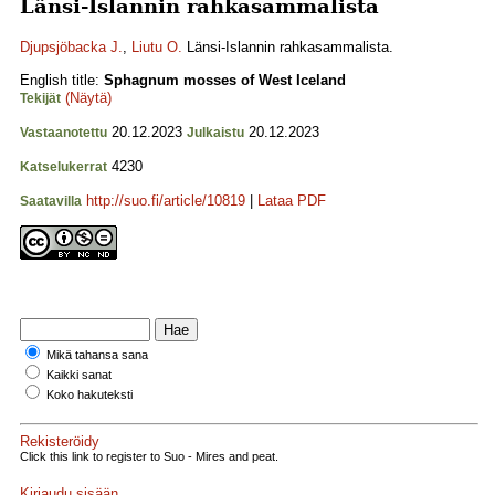
Länsi-Islannin rahkasammalista
Djupsjöbacka J.
,
Liutu O.
Länsi-Islannin rahkasammalista.
English title:
Sphagnum mosses of West Iceland
(Näytä)
Tekijät
20.12.2023
20.12.2023
Vastaanotettu
Julkaistu
4230
Katselukerrat
http://suo.fi/article/10819
|
Lataa PDF
Saatavilla
Mikä tahansa sana
Kaikki sanat
Koko hakuteksti
Rekisteröidy
Click this link to register to Suo - Mires and peat.
Kirjaudu sisään