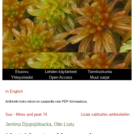
Etusivu
Lehden käytänteet
Toimituskunta
Yhteystiedot
Open Access
Muut sarjat
In English
Artikkelin koko teksti on saatavilla vain PDF-formaatissa.
Suo - Mires and peat
74
Lisää valittuihin artikkeleihin
Jemina Djupsjöbacka, Otto Liutu