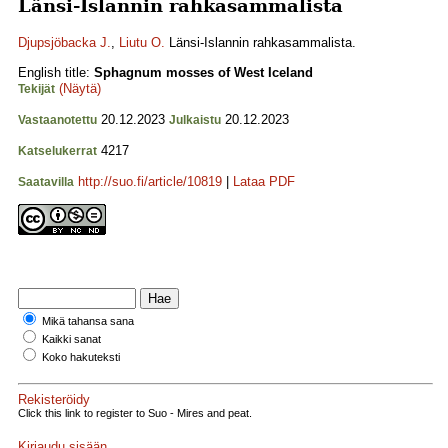
Länsi-Islannin rahkasammalista
Djupsjöbacka J.
,
Liutu O.
Länsi-Islannin rahkasammalista.
English title:
Sphagnum mosses of West Iceland
(Näytä)
Tekijät
20.12.2023
20.12.2023
Vastaanotettu
Julkaistu
4217
Katselukerrat
http://suo.fi/article/10819
|
Lataa PDF
Saatavilla
Mikä tahansa sana
Kaikki sanat
Koko hakuteksti
Rekisteröidy
Click this link to register to Suo - Mires and peat.
Kirjaudu sisään