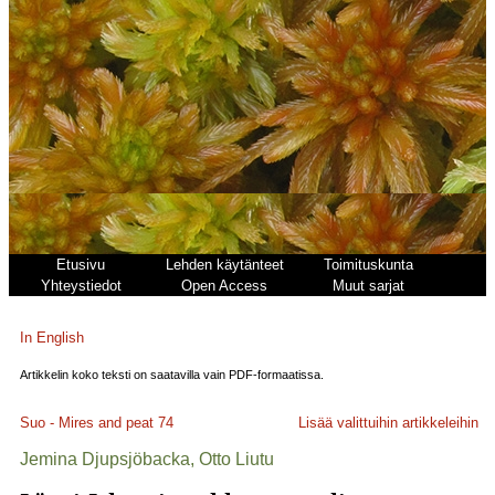
Etusivu
Lehden käytänteet
Toimituskunta
Yhteystiedot
Open Access
Muut sarjat
In English
Artikkelin koko teksti on saatavilla vain PDF-formaatissa.
Suo - Mires and peat
74
Lisää valittuihin artikkeleihin
Jemina Djupsjöbacka, Otto Liutu