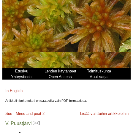
Etusivu
Lehden käytänteet
Toimituskunta
Yhteystiedot
Open Access
Muut sarjat
In English
Artikkelin koko teksti on saatavilla vain PDF-formaatissa.
Suo - Mires and peat
2
Lisää valittuihin artikkeleihin
V. Puustjärvi