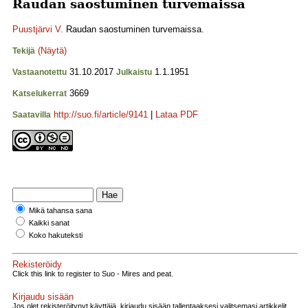
Raudan saostuminen turvemaissa
Puustjärvi V.
Raudan saostuminen turvemaissa.
(Näytä)
Tekijä
31.10.2017
1.1.1951
Vastaanotettu
Julkaistu
3669
Katselukerrat
http://suo.fi/article/9141
|
Lataa PDF
Saatavilla
Mikä tahansa sana
Kaikki sanat
Koko hakuteksti
Rekisteröidy
Click this link to register to Suo - Mires and peat.
Kirjaudu sisään
Jos olet rekisteröitynyt käyttäjä, kirjaudu sisään tallentaaksesi valitsemasi artikkelit