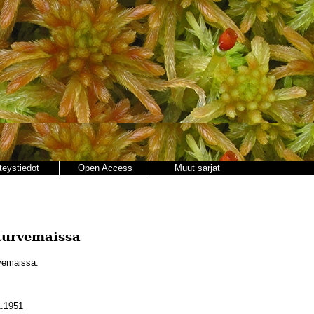
teystiedot
Open Access
Muut sarjat
turvemaissa
vemaissa.
.1951