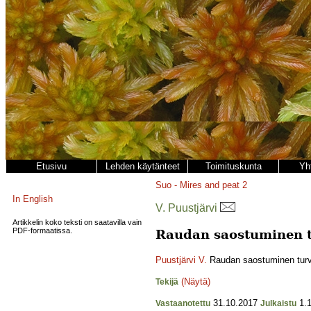
Etusivu
Lehden käytänteet
Toimituskunta
Yh
Suo - Mires and peat
2
In English
V. Puustjärvi
Artikkelin koko teksti on saatavilla vain
PDF-formaatissa.
Raudan saostuminen 
Puustjärvi V.
Raudan saostuminen tur
(Näytä)
Tekijä
31.10.2017
1.1
Vastaanotettu
Julkaistu