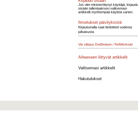
Kirjaudu sisään
Jos olet rekisteröitynyt käyttäjä, kirjaud
sisään tallentaaksesi valitsemasi
artikkelit myöhempää käyttöä varten.
Ilmoitukset päivityksistä
Kirjautumalla saat tiedotteet uudesta
julkaisusta
Vie viittaus EndNoteen / RefWorksiin
Aiheeseen liittyvät artikkelit
Valitsemasi artikkelit
Hakutulokset