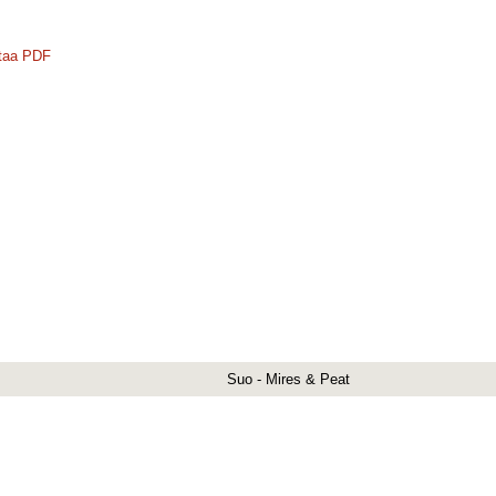
taa PDF
Suo - Mires & Peat