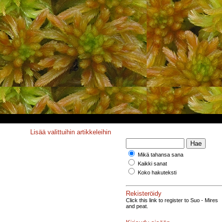
Lisää valittuihin artikkeleihin
Mikä tahansa sana
Kaikki sanat
Koko hakuteksti
Rekisteröidy
Click this link to register to Suo - Mires
and peat.