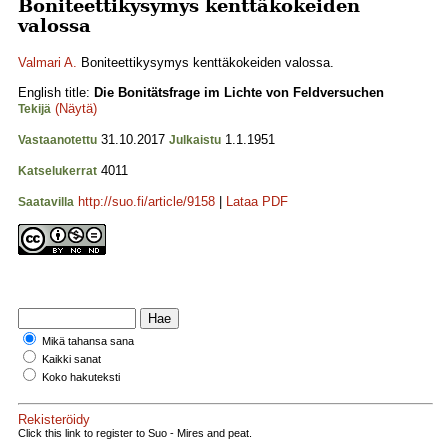
Boniteettikysymys kenttäkokeiden
valossa
Valmari A.
Boniteettikysymys kenttäkokeiden valossa.
English title:
Die Bonitätsfrage im Lichte von Feldversuchen
(Näytä)
Tekijä
31.10.2017
1.1.1951
Vastaanotettu
Julkaistu
4011
Katselukerrat
http://suo.fi/article/9158
|
Lataa PDF
Saatavilla
Mikä tahansa sana
Kaikki sanat
Koko hakuteksti
Rekisteröidy
Click this link to register to Suo - Mires and peat.