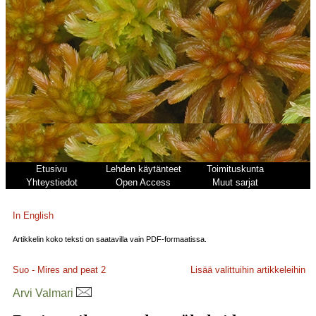
Etusivu
Lehden käytänteet
Toimituskunta
Yhteystiedot
Open Access
Muut sarjat
In English
Artikkelin koko teksti on saatavilla vain PDF-formaatissa.
Suo - Mires and peat
2
Lisää valittuihin artikkeleihin
Arvi Valmari