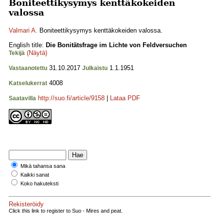
Boniteettikysymys kenttäkokeiden
valossa
Valmari A.
Boniteettikysymys kenttäkokeiden valossa.
English title:
Die Bonitätsfrage im Lichte von Feldversuchen
(Näytä)
Tekijä
31.10.2017
1.1.1951
Vastaanotettu
Julkaistu
4008
Katselukerrat
http://suo.fi/article/9158
|
Lataa PDF
Saatavilla
Mikä tahansa sana
Kaikki sanat
Koko hakuteksti
Rekisteröidy
Click this link to register to Suo - Mires and peat.