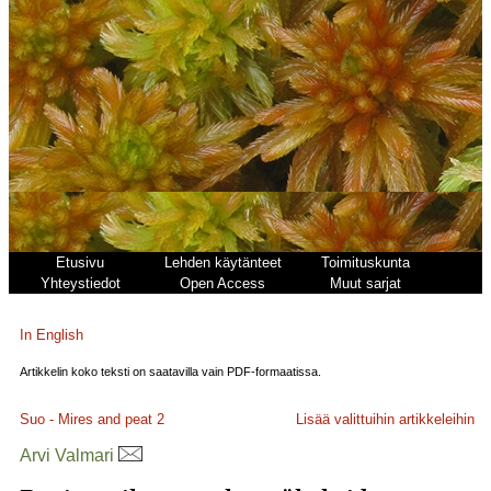
Etusivu
Lehden käytänteet
Toimituskunta
Yhteystiedot
Open Access
Muut sarjat
In English
Artikkelin koko teksti on saatavilla vain PDF-formaatissa.
Suo - Mires and peat
2
Lisää valittuihin artikkeleihin
Arvi Valmari