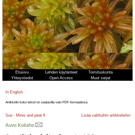
Etusivu
Lehden käytänteet
Toimituskunta
Yhteystiedot
Open Access
Muut sarjat
In English
Artikkelin koko teksti on saatavilla vain PDF-formaatissa.
Suo - Mires and peat
8
Lisää valittuihin artikkeleihin
Auvo Kotiaho