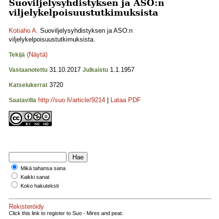
Suoviljelysyhdistyksen ja ASO:n
viljelykelpoisuustutkimuksista
Kotiaho A.
Suoviljelysyhdistyksen ja ASO:n
viljelykelpoisuustutkimuksista.
(Näytä)
Tekijä
31.10.2017
1.1.1957
Vastaanotettu
Julkaistu
3720
Katselukerrat
http://suo.fi/article/9214
|
Lataa PDF
Saatavilla
Mikä tahansa sana
Kaikki sanat
Koko hakuteksti
Rekisteröidy
Click this link to register to Suo - Mires and peat.