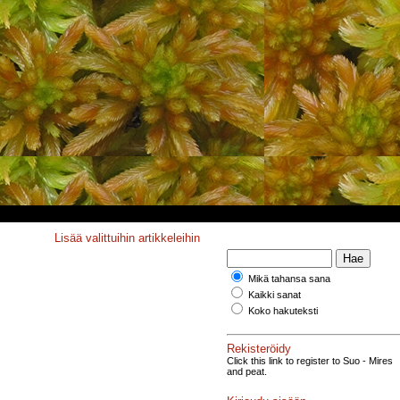
Lisää valittuihin artikkeleihin
Mikä tahansa sana
Kaikki sanat
Koko hakuteksti
Rekisteröidy
Click this link to register to Suo - Mires
and peat.