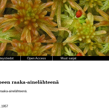
teystiedot
Open Access
Muut sarjat
peen raaka-ainelähteenä
raaka-ainelähteenä.
.1957