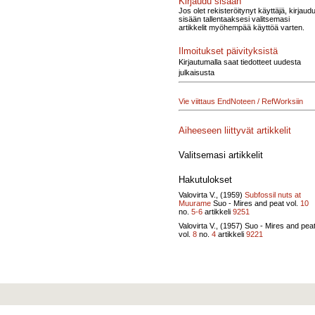
Kirjaudu sisään
Jos olet rekisteröitynyt käyttäjä, kirjaud
sisään tallentaaksesi valitsemasi
artikkelit myöhempää käyttöä varten.
Ilmoitukset päivityksistä
Kirjautumalla saat tiedotteet uudesta
julkaisusta
Vie viittaus EndNoteen / RefWorksiin
Aiheeseen liittyvät artikkelit
Valitsemasi artikkelit
Hakutulokset
Valovirta V., (1959)
Subfossil nuts at
Muurame
Suo - Mires and peat vol.
10
no.
5-6
artikkeli
9251
Valovirta V., (1957)
Suo - Mires and pea
vol.
8
no.
4
artikkeli
9221