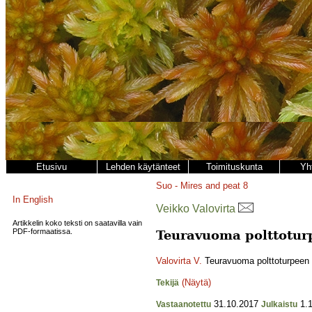
Etusivu
Lehden käytänteet
Toimituskunta
Yh
Suo - Mires and peat
8
In English
Veikko Valovirta
Artikkelin koko teksti on saatavilla vain
PDF-formaatissa.
Teuravuoma polttotur
Valovirta V.
Teuravuoma polttoturpeen 
(Näytä)
Tekijä
31.10.2017
1.1
Vastaanotettu
Julkaistu