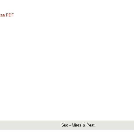
taa PDF
Suo - Mires & Peat