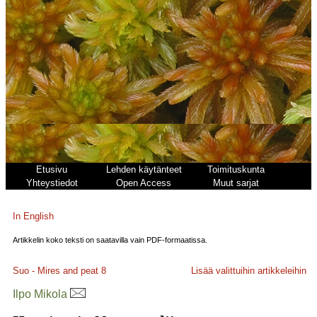
Etusivu
Lehden käytänteet
Toimituskunta
Yhteystiedot
Open Access
Muut sarjat
In English
Artikkelin koko teksti on saatavilla vain PDF-formaatissa.
Suo - Mires and peat
8
Lisää valittuihin artikkeleihin
Ilpo Mikola