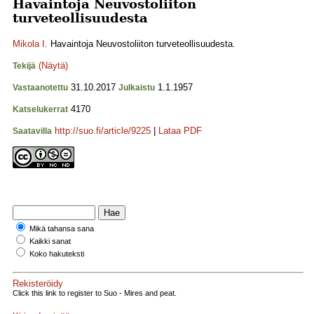
Havaintoja Neuvostoliiton
turveteollisuudesta
Mikola I.
Havaintoja Neuvostoliiton turveteollisuudesta.
(Näytä)
Tekijä
31.10.2017
1.1.1957
Vastaanotettu
Julkaistu
4170
Katselukerrat
http://suo.fi/article/9225
|
Lataa PDF
Saatavilla
Mikä tahansa sana
Kaikki sanat
Koko hakuteksti
Rekisteröidy
Click this link to register to Suo - Mires and peat.