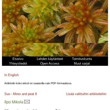
Etusivu
Lehden käytänteet
Toimituskunta
Yhteystiedot
Open Access
Muut sarjat
In English
Artikkelin koko teksti on saatavilla vain PDF-formaatissa.
Suo - Mires and peat
8
Lisää valittuihin artikkeleihin
Ilpo Mikola