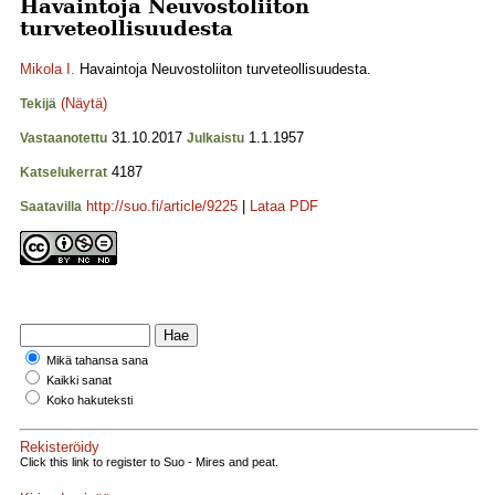
Havaintoja Neuvostoliiton
turveteollisuudesta
Mikola I.
Havaintoja Neuvostoliiton turveteollisuudesta.
(Näytä)
Tekijä
31.10.2017
1.1.1957
Vastaanotettu
Julkaistu
4187
Katselukerrat
http://suo.fi/article/9225
|
Lataa PDF
Saatavilla
Mikä tahansa sana
Kaikki sanat
Koko hakuteksti
Rekisteröidy
Click this link to register to Suo - Mires and peat.