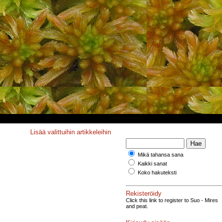
Lisää valittuihin artikkeleihin
Mikä tahansa sana
Kaikki sanat
Koko hakuteksti
Rekisteröidy
Click this link to register to Suo - Mires
and peat.