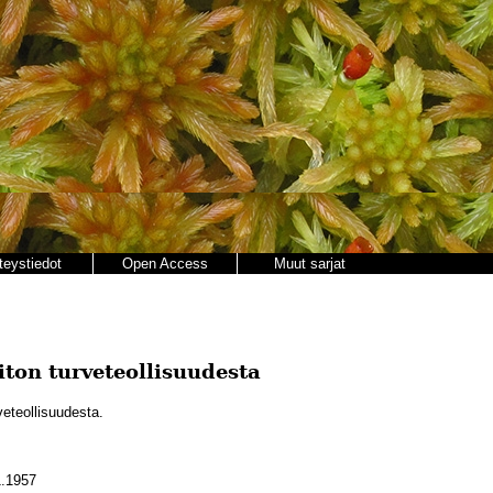
teystiedot
Open Access
Muut sarjat
iton turveteollisuudesta
veteollisuudesta.
.1957