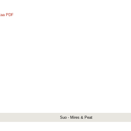
taa PDF
Suo - Mires & Peat