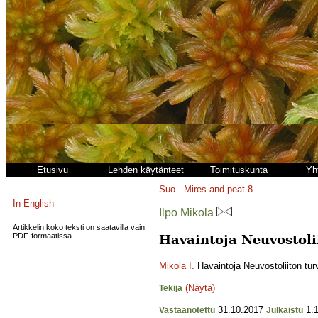
Etusivu
Lehden käytänteet
Toimituskunta
Yh
Suo - Mires and peat
8
In English
Ilpo Mikola
Artikkelin koko teksti on saatavilla vain
PDF-formaatissa.
Havaintoja Neuvostoli
Mikola I.
Havaintoja Neuvostoliiton tur
(Näytä)
Tekijä
31.10.2017
1.1
Vastaanotettu
Julkaistu