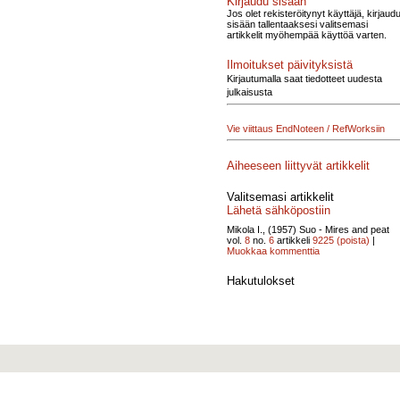
Kirjaudu sisään
Jos olet rekisteröitynyt käyttäjä, kirjaud
sisään tallentaaksesi valitsemasi
artikkelit myöhempää käyttöä varten.
Ilmoitukset päivityksistä
Kirjautumalla saat tiedotteet uudesta
julkaisusta
Vie viittaus EndNoteen / RefWorksiin
Aiheeseen liittyvät artikkelit
Valitsemasi artikkelit
Lähetä sähköpostiin
Mikola I., (1957)
Suo - Mires and peat
vol.
8
no.
6
artikkeli
9225
(poista)
|
Muokkaa kommenttia
Hakutulokset