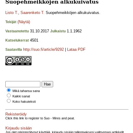
Suopehmeikköjen alkukuivatus
Listo T.
,
Saarenketo T.
Suopehmeikköjen alkukuivatus.
(Näytä)
Tekijät
31.10.2017
1.1.1962
Vastaanotettu
Julkaistu
4501
Katselukerrat
http://suo.fi/article/9292
|
Lataa PDF
Saatavilla
Mikä tahansa sana
Kaikki sanat
Koko hakuteksti
Rekisteröidy
Click this link to register to Suo - Mires and peat.
Kirjaudu sisään
Jos olet rekisteröitynyt käyttäjä, kirjaudu sisään tallentaaksesi valitsemasi artikkelit