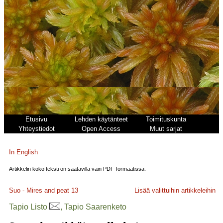
Etusivu
Lehden käytänteet
Toimituskunta
Yhteystiedot
Open Access
Muut sarjat
In English
Artikkelin koko teksti on saatavilla vain PDF-formaatissa.
Suo - Mires and peat
13
Lisää valittuihin artikkeleihin
Tapio Listo
, Tapio Saarenketo