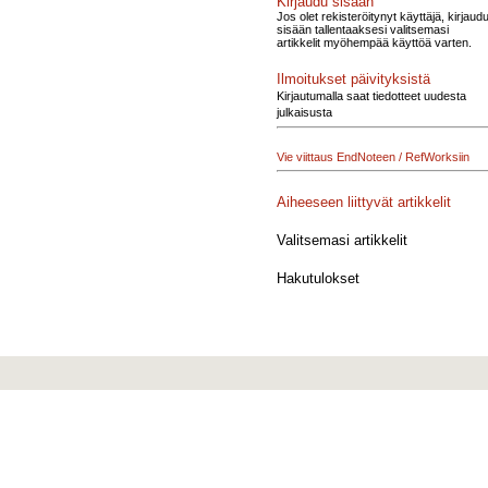
Kirjaudu sisään
Jos olet rekisteröitynyt käyttäjä, kirjaud
sisään tallentaaksesi valitsemasi
artikkelit myöhempää käyttöä varten.
Ilmoitukset päivityksistä
Kirjautumalla saat tiedotteet uudesta
julkaisusta
Vie viittaus EndNoteen / RefWorksiin
Aiheeseen liittyvät artikkelit
Valitsemasi artikkelit
Hakutulokset