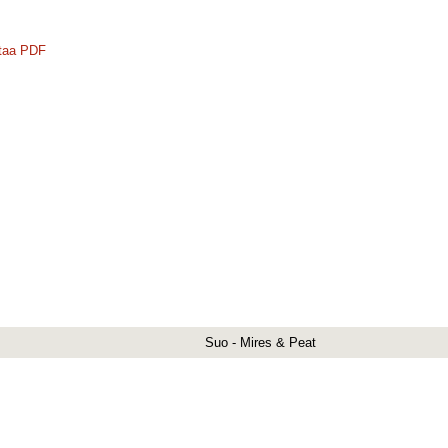
taa PDF
Suo - Mires & Peat