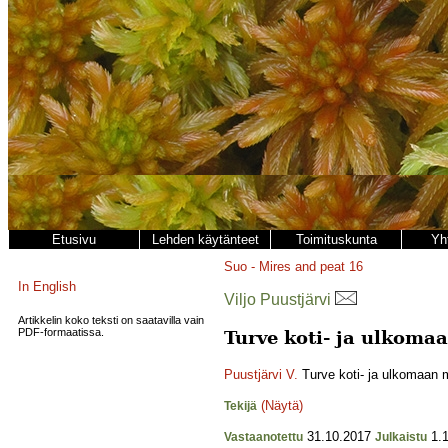
Etusivu
Lehden käytänteet
Toimituskunta
Yh
Suo - Mires and peat
16
In English
Viljo Puustjärvi
Artikkelin koko teksti on saatavilla vain
PDF-formaatissa.
Turve koti- ja ulkoma
Puustjärvi V.
Turve koti- ja ulkomaan m
(Näytä)
Tekijä
31.10.2017
1.1
Vastaanotettu
Julkaistu