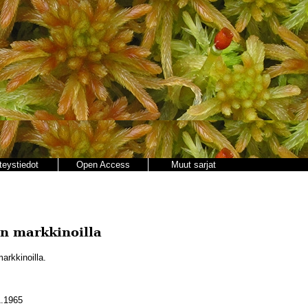
teystiedot
Open Access
Muut sarjat
an markkinoilla
arkkinoilla.
.1965