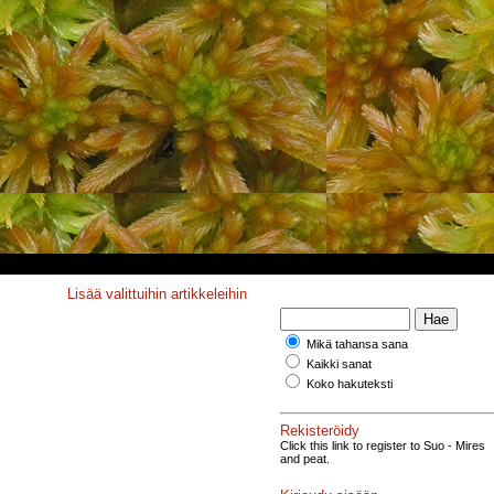
Lisää valittuihin artikkeleihin
Mikä tahansa sana
Kaikki sanat
Koko hakuteksti
Rekisteröidy
Click this link to register to Suo - Mires
and peat.