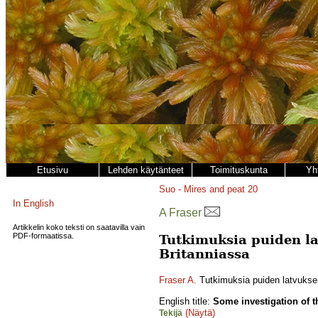
Etusivu
Lehden käytänteet
Toimituskunta
Yh
Suo - Mires and peat
20
In English
A Fraser
Artikkelin koko teksti on saatavilla vain
PDF-formaatissa.
Tutkimuksia puiden lat
Britanniassa
Fraser A.
Tutkimuksia puiden latvuksen,
English title:
Some investigation of t
(Näytä)
Tekijä