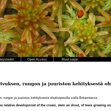
teystiedot
Open Access
Muut sarjat
vuksen, rungon ja juuriston kehityksestä ohu
 rungon ja juuriston kehityksestä ohutturpeisilla soilla Britanniassa.
he relative developmnet of the crown, stem an droot, of trees growing on 