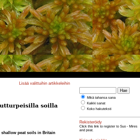
Lisää valittuihin artikkeleihin
Mikä tahansa sana
Kaikki sanat
tturpeisilla soilla
Koko hakuteksti
Rekisteröidy
Click this link to register to Suo - Mires
and peat.
shallow peat soils in Britain