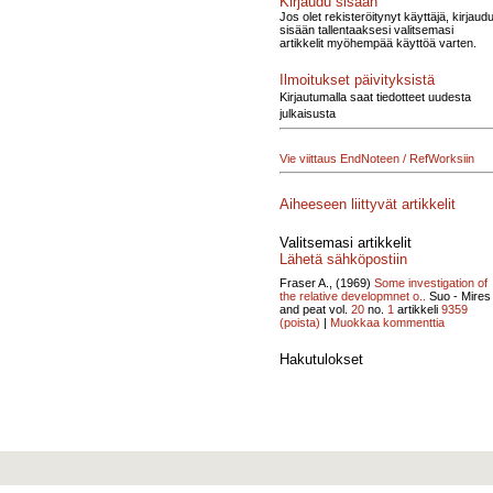
Kirjaudu sisään
Jos olet rekisteröitynyt käyttäjä, kirjaud
sisään tallentaaksesi valitsemasi
artikkelit myöhempää käyttöä varten.
Ilmoitukset päivityksistä
Kirjautumalla saat tiedotteet uudesta
julkaisusta
Vie viittaus EndNoteen / RefWorksiin
Aiheeseen liittyvät artikkelit
Valitsemasi artikkelit
Lähetä sähköpostiin
Fraser A., (1969)
Some investigation of
the relative developmnet o..
Suo - Mires
and peat vol.
20
no.
1
artikkeli
9359
(poista)
|
Muokkaa kommenttia
Hakutulokset