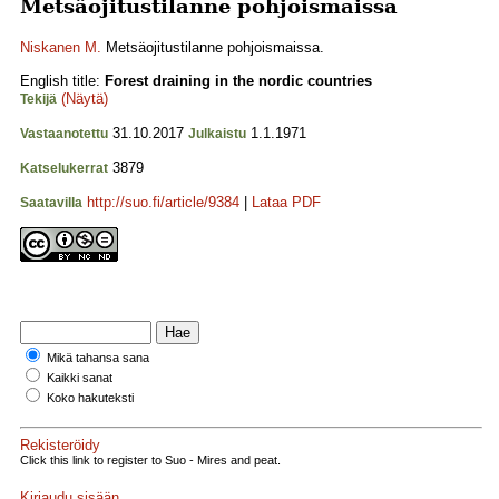
Metsäojitustilanne pohjoismaissa
Niskanen M.
Metsäojitustilanne pohjoismaissa.
English title:
Forest draining in the nordic countries
(Näytä)
Tekijä
31.10.2017
1.1.1971
Vastaanotettu
Julkaistu
3879
Katselukerrat
http://suo.fi/article/9384
|
Lataa PDF
Saatavilla
Mikä tahansa sana
Kaikki sanat
Koko hakuteksti
Rekisteröidy
Click this link to register to Suo - Mires and peat.
Kirjaudu sisään