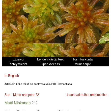
Etusivu
Lehden käytänteet
Toimituskunta
Yhteystiedot
Open Access
Muut sarjat
In English
Artikkelin koko teksti on saatavilla vain PDF-formaatissa.
Suo - Mires and peat
22
Lisää valittuihin artikkeleihin
Matti Niskanen