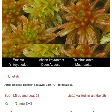
Etusivu
Lehden käytänteet
Toimituskunta
Yhteystiedot
Open Access
Muut sarjat
In English
Artikkelin koko teksti on saatavilla vain PDF-formaatissa.
Suo - Mires and peat
23
Lisää valittuihin artikkeleihin
Kosti Ranta