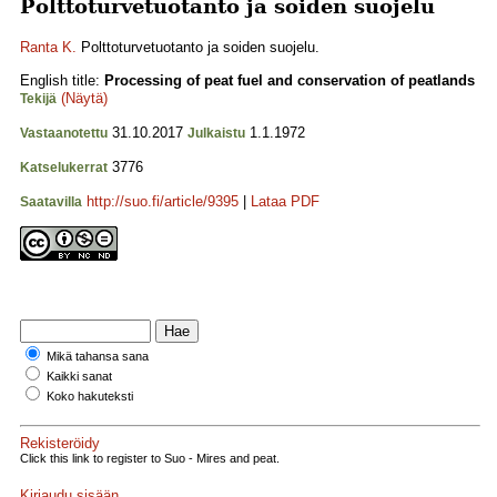
Polttoturvetuotanto ja soiden suojelu
Ranta K.
Polttoturvetuotanto ja soiden suojelu.
English title:
Processing of peat fuel and conservation of peatlands
(Näytä)
Tekijä
31.10.2017
1.1.1972
Vastaanotettu
Julkaistu
3776
Katselukerrat
http://suo.fi/article/9395
|
Lataa PDF
Saatavilla
Mikä tahansa sana
Kaikki sanat
Koko hakuteksti
Rekisteröidy
Click this link to register to Suo - Mires and peat.
Kirjaudu sisään