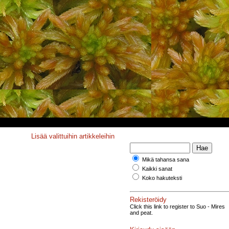
Lisää valittuihin artikkeleihin
Mikä tahansa sana
Kaikki sanat
Koko hakuteksti
Rekisteröidy
Click this link to register to Suo - Mires
and peat.