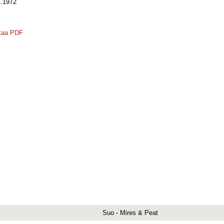
.1972
taa PDF
Suo - Mires & Peat