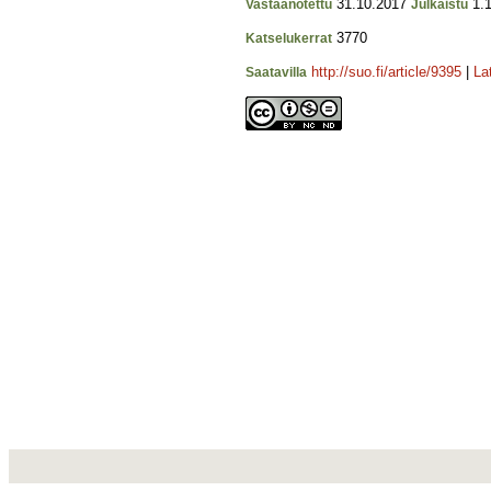
31.10.2017
1.1
Vastaanotettu
Julkaistu
3770
Katselukerrat
http://suo.fi/article/9395
|
La
Saatavilla