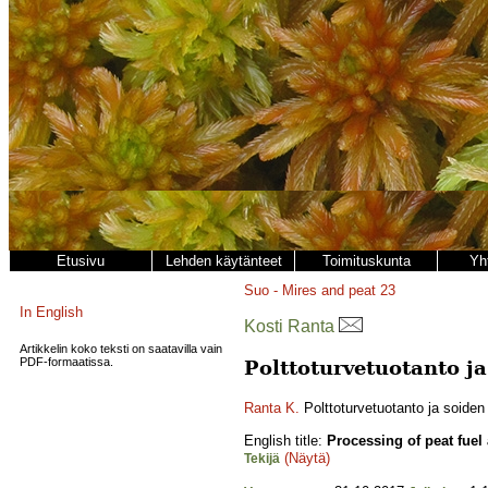
Etusivu
Lehden käytänteet
Toimituskunta
Yh
Suo - Mires and peat
23
In English
Kosti Ranta
Artikkelin koko teksti on saatavilla vain
PDF-formaatissa.
Polttoturvetuotanto ja
Ranta K.
Polttoturvetuotanto ja soiden 
English title:
Processing of peat fuel
(Näytä)
Tekijä