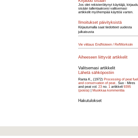
Kirjaudu sisään
Jos olet rekisteröitynyt käyttäjä, kirjaud
sisään tallentaaksesi valitsemasi
artikkelit myöhempää käyttöä varten.
Ilmoitukset päivityksistä
Kirjautumalla saat tiedotteet uudesta
julkaisusta
Vie viittaus EndNoteen / RefWorksiin
Aiheeseen liittyvät artikkelit
Valitsemasi artikkelit
Lähetä sähköpostiin
Ranta K., (1972)
Processing of peat fuel
and conservation of peat..
Suo - Mires
and peat vol.
23
no.
1
artikkeli
9395
(poista)
|
Muokkaa kommenttia
Hakutulokset