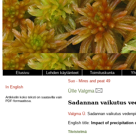
Etusivu
Lehden käytänteet
Toimituskunta
Yh
Suo - Mires and peat
49
In English
Ülle Valgma
Artikkelin koko teksti on saatavilla vain
PDF-formaatissa.
Sadannan vaikutus ve
Valgma Ü.
Sadannan vaikutus vedenpi
English title:
Impact of precipitation 
Tiivistelmä