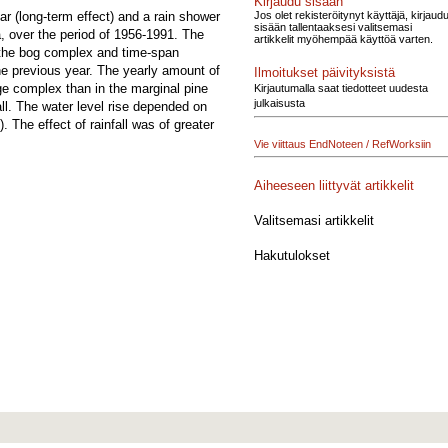
Kirjaudu sisään
Jos olet rekisteröitynyt käyttäjä, kirjaud
ar (long-term effect) and a rain shower
sisään tallentaaksesi valitsemasi
a, over the period of 1956-1991. The
artikkelit myöhempää käyttöä varten.
n the bog complex and time-span
he previous year. The yearly amount of
Ilmoitukset päivityksistä
idge complex than in the marginal pine
Kirjautumalla saat tiedotteet uudesta
julkaisusta
all. The water level rise depended on
). The effect of rainfall was of greater
Vie viittaus EndNoteen / RefWorksiin
Aiheeseen liittyvät artikkelit
Valitsemasi artikkelit
Hakutulokset