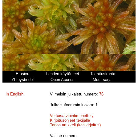
Etusivu
Lehden käytänteet
Toimituskunta
Yhteystiedot
Open Access
Muut sarjat
In English
Viimeisin julkaistu numero:
76
Julkaisufoorumin luokka: 1
Vertaisarviointimenettely
Kirjoitusohjeet tekijälle
Tarjoa artikkeli (käsikirjoitus)
Valitse numero: