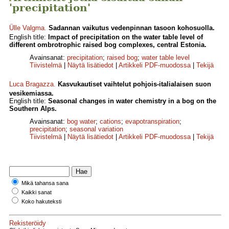
'precipitation'
Ülle Valgma
.
Sadannan vaikutus vedenpinnan tasoon kohosuolla.
English title:
Impact of precipitation on the water table level of
different ombrotrophic raised bog complexes, central Estonia.
Avainsanat:
precipitation
;
raised bog
;
water table level
Tiivistelmä
|
Näytä lisätiedot
|
Artikkeli PDF-muodossa
|
Tekijä
Luca Bragazza
.
Kasvukautiset vaihtelut pohjois-italialaisen suon
vesikemiassa.
English title:
Seasonal changes in water chemistry in a bog on the
Southern Alps.
Avainsanat:
bog water
;
cations
;
evapotranspiration
;
precipitation
;
seasonal variation
Tiivistelmä
|
Näytä lisätiedot
|
Artikkeli PDF-muodossa
|
Tekijä
Mikä tahansa sana
Kaikki sanat
Koko hakuteksti
Rekisteröidy