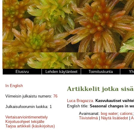
Etusivu
Lehden käytänteet
Toimituskunta
Yh
In English
Artikkelit jotka sis
Viimeisin julkaistu numero:
76
Luca Bragazza
.
Kasvukautiset vaihte
English title:
Seasonal changes in wa
Julkaisufoorumin luokka: 1
Avainsanat:
bog water
;
cations
Vertaisarviointimenettely
Tiivistelmä
|
Näytä lisätiedot
|
A
Kirjoitusohjeet tekijälle
Tarjoa artikkeli (käsikirjoitus)