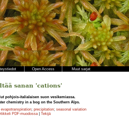
teystiedot
Open Access
Muut sarjat
ältää sanan 'cations'
lut pohjois-italialaisen suon vesikemiassa.
ter chemistry in a bog on the Southern Alps.
;
evapotranspiration
;
precipitation
;
seasonal variation
rtikkeli PDF-muodossa
|
Tekijä