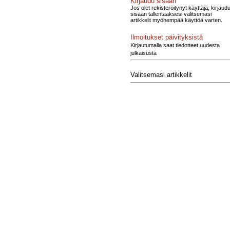
Kirjaudu sisään
Jos olet rekisteröitynyt käyttäjä, kirjaud
sisään tallentaaksesi valitsemasi
artikkelit myöhempää käyttöä varten.
Ilmoitukset päivityksistä
Kirjautumalla saat tiedotteet uudesta
julkaisusta
Valitsemasi artikkelit