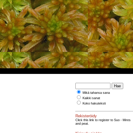
Mikä tahansa sana
Kaikki sanat
Koko hakuteksti
Rekisteröidy
Click this link to register to Suo - Mires
and peat.