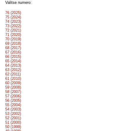
Valitse numero:
76 (2025)
75 (2024)
74 (2023)
73 (2022)
72 (2021)
71 (2020)
70 (2019)
69 (2018)
68 (2017)
67 (2016)
66 (2015)
65 (2014)
64 (2013)
63 (2012)
62 (2011)
61 (2010)
60 (2009)
59 (2008)
58 (2007)
57 (2006)
56 (2005)
55 (2004)
54 (2003)
53 (2002)
52 (2001)
51 (2000)
50 (1999)