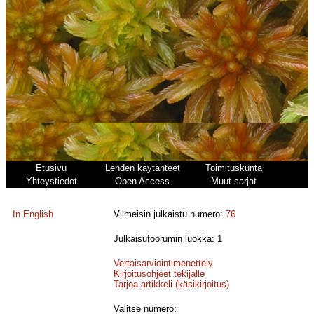
Etusivu
Lehden käytänteet
Toimituskunta
Yhteystiedot
Open Access
Muut sarjat
In English
Viimeisin julkaistu numero:
76
Julkaisufoorumin luokka: 1
Vertaisarviointimenettely
Kirjoitusohjeet tekijälle
Tarjoa artikkeli (käsikirjoitus)
Valitse numero: