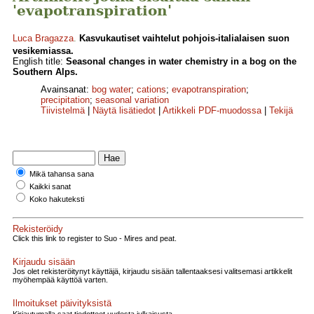
'evapotranspiration'
Luca Bragazza
.
Kasvukautiset vaihtelut pohjois-italialaisen suon
vesikemiassa.
English title:
Seasonal changes in water chemistry in a bog on the
Southern Alps.
Avainsanat:
bog water
;
cations
;
evapotranspiration
;
precipitation
;
seasonal variation
Tiivistelmä
|
Näytä lisätiedot
|
Artikkeli PDF-muodossa
|
Tekijä
Mikä tahansa sana
Kaikki sanat
Koko hakuteksti
Rekisteröidy
Click this link to register to Suo - Mires and peat.
Kirjaudu sisään
Jos olet rekisteröitynyt käyttäjä, kirjaudu sisään tallentaaksesi valitsemasi artikkelit
myöhempää käyttöä varten.
Ilmoitukset päivityksistä
Kirjautumalla saat tiedotteet uudesta julkaisusta