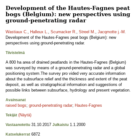
Development of the Hautes-Fagnes peat
bogs (Belgium): new perspectives using
ground-penetrating radar
Wastiaux C.
,
Halleux L.
,
Scumacker R.
,
Streel M.
,
Jacqmotte j.-M.
Development of the Hautes-Fagnes peat bogs (Belgium): new
perspectives using ground-penetrating radar.
Tiivistelmä
A 800 ha area of drained peatlands in the Hautes-Fagnes (Belgium)
was surveyed by means of a ground-penetrating radar and a global
positioning system.The survey pro vided very accurate information
about the subsurface relief and the thickness and extent of the peat
deposit, as well as stratigraphical information and suggestions of
possible links between subsurface, hydrology and present vegetation.
Avainsanat
raised bogs
;
ground-penetrating radar
;
Hautes-Fagnes
(Näytä)
Tekijät
31.10.2017
1.1.2000
Vastaanotettu
Julkaistu
6872
Katselukerrat