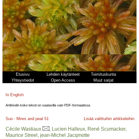
Etusivu
Lehden käytänteet
Toimituskunta
Yhteystiedot
Open Access
Muut sarjat
In English
Artikkelin koko teksti on saatavilla vain PDF-formaatissa.
Suo - Mires and peat
51
Lisää valittuihin artikkeleihin
Cécile Wastiaux
, Lucien Halleux, René Scumacker,
Maurice Streel, jean-Michel Jacqmotte