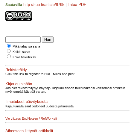
http://suo.fi/article/9795
|
Lataa PDF
Saatavilla
Mikä tahansa sana
Kaikki sanat
Koko hakuteksti
Rekisteröidy
Click this link to register to Suo - Mires and peat.
Kirjaudu sisään
Jos olet rekisteröitynyt käyttäjä, kirjaudu sisään tallentaaksesi valitsemasi artikkelit
myöhempää käyttöä varten.
Ilmoitukset päivityksistä
Kirjautumalla saat tiedotteet uudesta julkaisusta
Vie viittaus EndNoteen / RefWorksiin
Aiheeseen liittyvät artikkelit