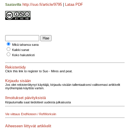
http://suo.fi/article/9795
|
Lataa PDF
Saatavilla
Mikä tahansa sana
Kaikki sanat
Koko hakuteksti
Rekisteröidy
Click this link to register to Suo - Mires and peat.
Kirjaudu sisään
Jos olet rekisteröitynyt käyttäjä, kirjaudu sisään tallentaaksesi valitsemasi artikkelit
myöhempää käyttöä varten.
Ilmoitukset päivityksistä
Kirjautumalla saat tiedotteet uudesta julkaisusta
Vie viittaus EndNoteen / RefWorksiin
Aiheeseen liittyvät artikkelit