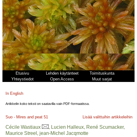
Etusivu
Lehden käytänteet
Toimituskunta
Yhteystiedot
Open Access
Muut sarjat
In English
Artikkelin koko teksti on saatavilla vain PDF-formaatissa.
Suo - Mires and peat
51
Lisää valittuihin artikkeleihin
Cécile Wastiaux
, Lucien Halleux, René Scumacker,
Maurice Streel, jean-Michel Jacqmotte