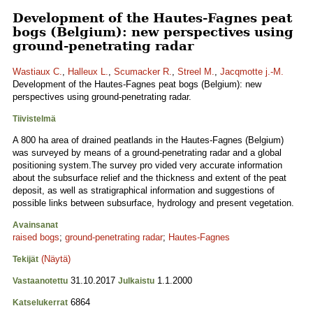
Development of the Hautes-Fagnes peat
bogs (Belgium): new perspectives using
ground-penetrating radar
Wastiaux C.
,
Halleux L.
,
Scumacker R.
,
Streel M.
,
Jacqmotte j.-M.
Development of the Hautes-Fagnes peat bogs (Belgium): new
perspectives using ground-penetrating radar.
Tiivistelmä
A 800 ha area of drained peatlands in the Hautes-Fagnes (Belgium)
was surveyed by means of a ground-penetrating radar and a global
positioning system.The survey pro vided very accurate information
about the subsurface relief and the thickness and extent of the peat
deposit, as well as stratigraphical information and suggestions of
possible links between subsurface, hydrology and present vegetation.
Avainsanat
raised bogs
;
ground-penetrating radar
;
Hautes-Fagnes
(Näytä)
Tekijät
31.10.2017
1.1.2000
Vastaanotettu
Julkaistu
6864
Katselukerrat