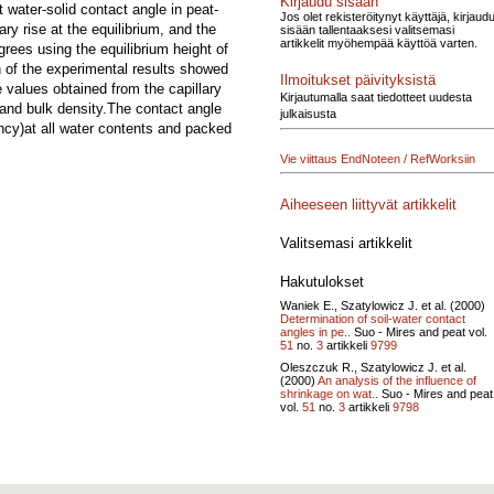
Kirjaudu sisään
t water-solid contact angle in peat-
Jos olet rekisteröitynyt käyttäjä, kirjaud
ry rise at the equilibrium, and the
sisään tallentaaksesi valitsemasi
artikkelit myöhempää käyttöä varten.
rees using the equilibrium height of
n of the experimental results showed
Ilmoitukset päivityksistä
 values obtained from the capillary
Kirjautumalla saat tiedotteet uudesta
 and bulk density.The contact angle
julkaisusta
ncy)at all water contents and packed
Vie viittaus EndNoteen / RefWorksiin
Aiheeseen liittyvät artikkelit
Valitsemasi artikkelit
Hakutulokset
Waniek E., Szatylowicz J. et al. (2000)
Determination of soil-water contact
angles in pe..
Suo - Mires and peat vol.
51
no.
3
artikkeli
9799
Oleszczuk R., Szatylowicz J. et al.
(2000)
An analysis of the influence of
shrinkage on wat..
Suo - Mires and peat
vol.
51
no.
3
artikkeli
9798