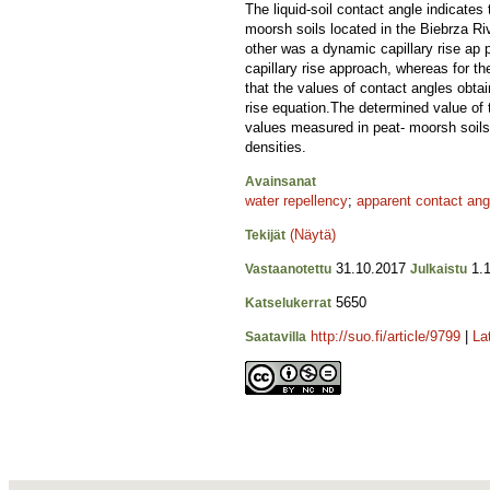
The liquid-soil contact angle indicates
moorsh soils located in the Biebrza Riv
other was a dynamic capillary rise ap 
capillary rise approach, whereas for t
that the values of contact angles obta
rise equation.The determined value of 
values measured in peat- moorsh soils 
densities.
Avainsanat
water repellency
;
apparent contact ang
(Näytä)
Tekijät
31.10.2017
1.1
Vastaanotettu
Julkaistu
5650
Katselukerrat
http://suo.fi/article/9799
|
La
Saatavilla