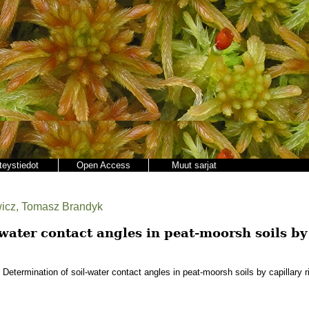
teystiedot
Open Access
Muut sarjat
wicz, Tomasz Brandyk
water contact angles in peat-moorsh soils by 
Determination of soil-water contact angles in peat-moorsh soils by capillary 