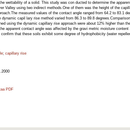
 the wettability of a solid. This study was con ducted to determine the apparen
er Valley using two indirect methods.One of them was the height of the capilla
proach.The measured values of the contact angle ranged from 64.2 to 83.1 deg
he dynamic capil lary rise method varied from 86.3 to 89.8 degrees.Compariso
ined using the dynamic capillary rise approach were about 12% higher than the
the apparent contact angle was affected by the gravi metric moisture content
confirm that these soils exhibit some degree of hydrophobicity (water repelle
le
;
capillary rise
.2000
taa PDF