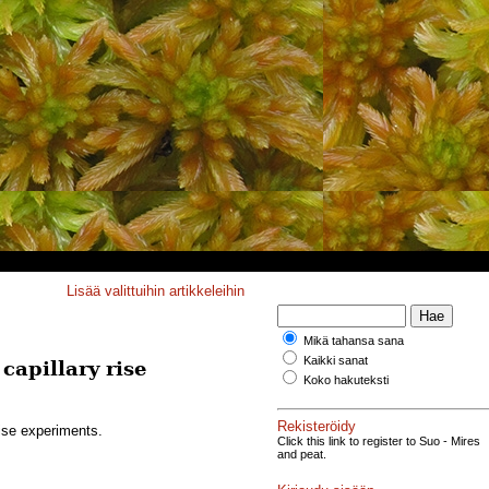
Lisää valittuihin artikkeleihin
Mikä tahansa sana
Kaikki sanat
capillary rise
Koko hakuteksti
Rekisteröidy
rise experiments.
Click this link to register to Suo - Mires
and peat.