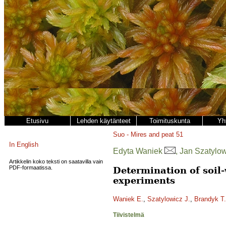
Etusivu
Lehden käytänteet
Toimituskunta
Yh
Suo - Mires and peat
51
In English
Edyta Waniek
, Jan Szatylo
Artikkelin koko teksti on saatavilla vain
PDF-formaatissa.
Determination of soil-
experiments
Waniek E.
,
Szatylowicz J.
,
Brandyk T.
Tiivistelmä