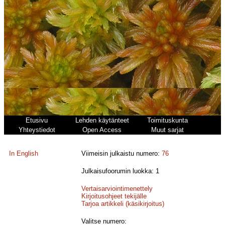
Etusivu
Lehden käytänteet
Toimituskunta
Yhteystiedot
Open Access
Muut sarjat
In English
Viimeisin julkaistu numero:
76
Julkaisufoorumin luokka: 1
Vertaisarviointimenettely
Kirjoitusohjeet tekijälle
Tarjoa artikkeli (käsikirjoitus)
Valitse numero: