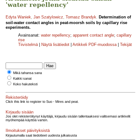
'water repellency'
Edyta Waniek
,
Jan Szatylowicz
,
Tomasz Brandyk
.
Determination of
soil-water contact angles in peat-moorsh soils by capillary rise
experiments.
Avainsanat:
water repellency
;
apparent contact angle
;
capillary
rise
Tiivistelmä
|
Näytä lisätiedot
|
Artikkeli PDF-muodossa
|
Tekijät
Mikä tahansa sana
Kaikki sanat
Koko hakuteksti
Rekisteröidy
Click this link to register to Suo - Mires and peat.
Kirjaudu sisään
Jos olet rekisteröitynyt käyttäjä, kirjaudu sisään tallentaaksesi valitsemasi artikkelit
myöhempää käyttöä varten.
Ilmoitukset päivityksistä
Kirjautumalla saat tiedotteet uudesta julkaisusta