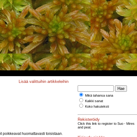
Lisää valittuihin artikkeleihin
Mikä tahansa sana
Kaikki sanat
Koko hakuteksti
Rekisteröidy
Click this link to register to Suo - Mires
and peat.
t poikkeavat huomattavasti toisistaan.