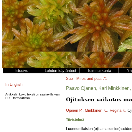
Etusivu
Lehden käytänteet
Toimituskunta
Yh
Suo - Mires and peat
71
In English
Paavo Ojanen, Kari Minkkinen, 
Artikkelin koko teksti on saatavilla vain
PDF-formaatissa.
Ojituksen vaikutus m
Ojanen P.
,
Minkkinen K.
,
Regina K.
Oji
Tiivistelmä
Luonnontilaisten (ojittamattomien) soiden