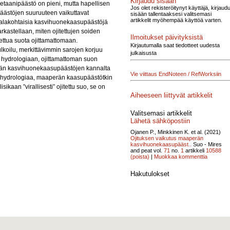
Kirjaudu sisään
a metaanipäästö on pieni, mutta hapellisen
Jos olet rekisteröitynyt käyttäjä, kirjaud
 Päästöjen suuruuteen vaikuttavat
sisään tallentaaksesi valitsemasi
artikkelit myöhempää käyttöä varten.
-alakohtaisia kasvihuonekaasupäästöjä
kastellaan, miten ojitettujen soiden
Ilmoitukset päivityksistä
ttua suota ojittamattomaan.
Kirjautumalla saat tiedotteet uudesta
ulkoilu, merkittävimmin sarojen korjuu
julkaisusta
en hydrologiaan, ojittamattoman suon
perän kasvihuonekaasupäästöjen kannalta
Vie viittaus EndNoteen / RefWorksiin
n hydrologiaa, maaperän kaasupäästötkin
ikaan ”virallisesti” ojitettu suo, se on
Aiheeseen liittyvät artikkelit
Valitsemasi artikkelit
Lähetä sähköpostiin
Ojanen P., Minkkinen K. et al. (2021)
Ojituksen vaikutus maaperän
kasvihuonekaasupääst..
Suo - Mires
and peat vol.
71
no.
1
artikkeli
10588
(poista)
|
Muokkaa kommenttia
Hakutulokset