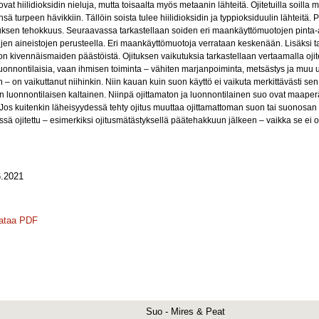
 ovat hiilidioksidin nieluja, mutta toisaalta myös metaanin lähteitä. Ojitetuilla soill
ä turpeen hävikkiin. Tällöin soista tulee hiilidioksidin ja typpioksiduulin lähteitä.
uksen tehokkuus. Seuraavassa tarkastellaan soiden eri maankäyttömuotojen pinta
en aineistojen perusteella. Eri maankäyttömuotoja verrataan keskenään. Lisäksi tar
ivennäismaiden päästöistä. Ojituksen vaikutuksia tarkastellaan vertaamalla ojite
 luonnontilaisia, vaan ihmisen toiminta – vähiten marjanpoiminta, metsästys ja muu 
– on vaikuttanut niihinkin. Niin kauan kuin suon käyttö ei vaikuta merkittävästi s
an luonnontilaisen kaltainen. Niinpä ojittamaton ja luonnontilainen suo ovat maa
s kuitenkin läheisyydessä tehty ojitus muuttaa ojittamattoman suon tai suonosa
ä ojitettu – esimerkiksi ojitusmätästyksellä päätehakkuun jälkeen – vaikka se ei olis
.2021
ataa PDF
Suo - Mires & Peat