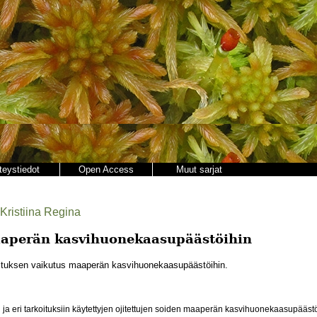
teystiedot
Open Access
Muut sarjat
Kristiina Regina
aaperän kasvihuonekaasupäästöihin
tuksen vaikutus maaperän kasvihuonekaasupäästöihin.
 ja eri tarkoituksiin käytettyjen ojitettujen soiden maaperän kasvihuonekaasupäästö