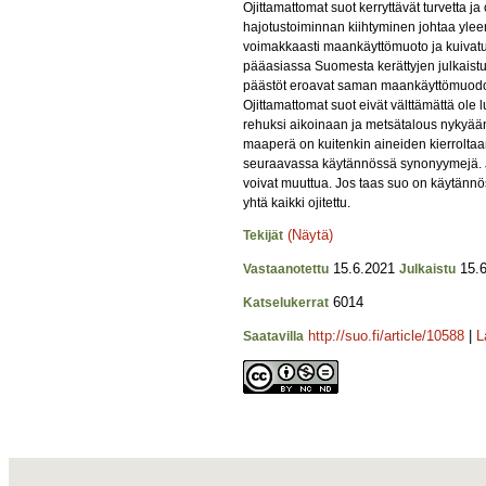
Ojittamattomat suot kerryttävät turvetta ja
hajotustoiminnan kiihtyminen johtaa yleens
voimakkaasti maankäyttömuoto ja kuivat
pääasiassa Suomesta kerättyjen julkaistuj
päästöt eroavat saman maankäyttömuodon k
Ojittamattomat suot eivät välttämättä ole
rehuksi aikoinaan ja metsätalous nykyään 
maaperä on kuitenkin aineiden kierrolta
seuraavassa käytännössä synonyymejä. Jo
voivat muuttua. Jos taas suo on käytännöss
yhtä kaikki ojitettu.
(Näytä)
Tekijät
15.6.2021
15.6
Vastaanotettu
Julkaistu
6014
Katselukerrat
http://suo.fi/article/10588
|
L
Saatavilla